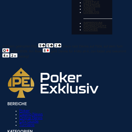
LIFESTYLE
STRATEGIE
VIDEOS
LIVEBLOG
IMPRESSUM
DATENSCHUTZ
COOKIES
Auf dem gelimpten Flop
check-raist Dennis auf 750k, auf dem Turn
folgen 850k. Am River
geht Dennis für 4 Mio all-in, Jan foldet und bekommt
gezeigt
BEREICHE
Poker
Casino News
Online News
City Guide
Turniere