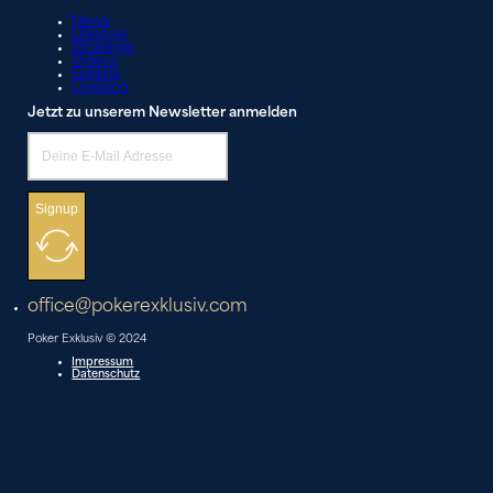
News
Lifestyle
Strategie
Videos
Galerie
Liveblog
Jetzt zu unserem Newsletter anmelden
Signup
office@pokerexklusiv.com
Poker Exklusiv © 2024
Impressum
Datenschutz