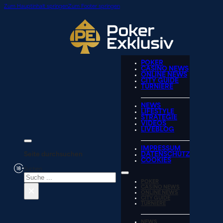
Zum Hauptinhalt springen
Zum Footer springen
POKER
CASINO NEWS
ONLINE NEWS
CITY GUIDE
TURNIERE
NEWS
LIFESTYLE
STRATEGIE
VIDEOS
LIVEBLOG
IMPRESSUM
Seite durchsuchen
DATENSCHUTZ
COOKIES
Suchen
POKER
×
CASINO NEWS
ONLINE NEWS
CITY GUIDE
TURNIERE
NEWS