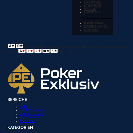
LIFESTYLE
STRATEGIE
VIDEOS
LIVEBLOG
IMPRESSUM
DATENSCHUTZ
COOKIES
Mit
kann Luca Bojovic gegen die Kings von Thomas Mühlöcker verdoppeln,
das Board
– und Luka verdoppelt
BEREICHE
Poker
Casino News
Online News
City Guide
Turniere
KATEGORIEN