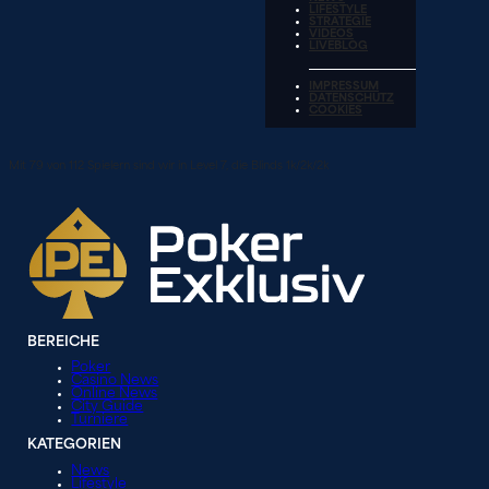
LIFESTYLE
STRATEGIE
VIDEOS
LIVEBLOG
IMPRESSUM
DATENSCHUTZ
COOKIES
Mit 79 von 112 Spielern sind wir in Level 7, die Blinds 1k/2k/2k
BEREICHE
Poker
Casino News
Online News
City Guide
Turniere
KATEGORIEN
News
Lifestyle