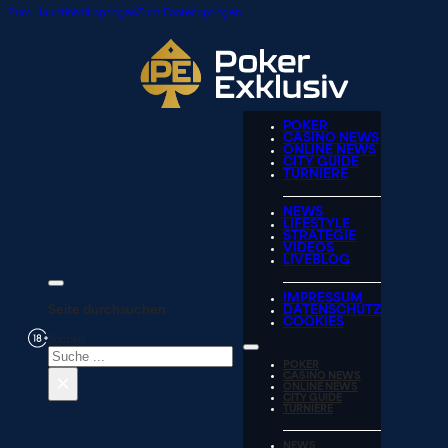
Zum Hauptinhalt springen
Zum Footer springen
POKER
CASINO NEWS
ONLINE NEWS
CITY GUIDE
TURNIERE
NEWS
LIFESTYLE
STRATEGIE
VIDEOS
LIVEBLOG
IMPRESSUM
Seite durchsuchen
DATENSCHUTZ
COOKIES
Suchen
POKER
×
CASINO NEWS
ONLINE NEWS
CITY GUIDE
TURNIERE
NEWS