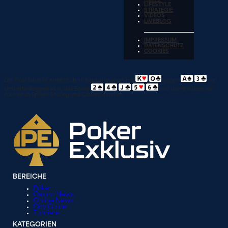
LIFESTYLE
STRATEGIE
VIDEOS
LIVEBLOG
IMPRESSUM
DATENSCHUTZ
COOKIES
Der Final Table ist erreicht, John Kabbaj ist short mit
gegen
von
Umberto Ruggeri all-in, das Board
und damit haben wir
noch neun Spieler. Seating und Counts kommen.
BEREICHE
Poker
Casino News
Online News
City Guide
Turniere
KATEGORIEN