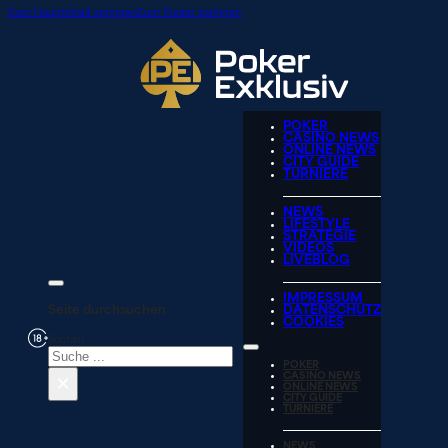
Zum Hauptinhalt springen
Zum Footer springen
POKER
CASINO NEWS
ONLINE NEWS
CITY GUIDE
TURNIERE
NEWS
LIFESTYLE
STRATEGIE
VIDEOS
LIVEBLOG
IMPRESSUM
Seite durchsuchen
DATENSCHUTZ
COOKIES
Suchen
POKER
×
CASINO NEWS
ONLINE NEWS
CITY GUIDE
TURNIERE
NEWS