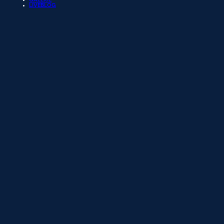
GALERIE
LIVEBLOG