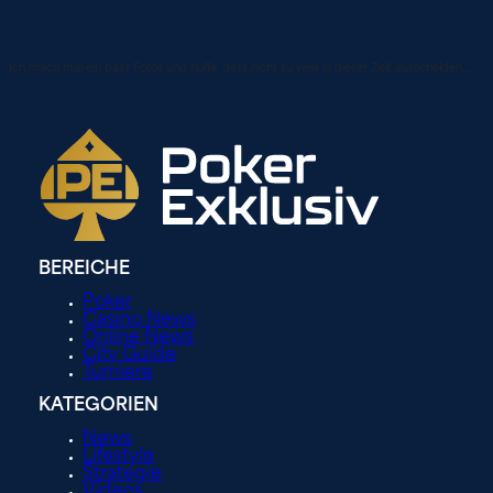
Ich mach mal ein paar Fotos und hoffe, dass nicht zu viele in dieser Zeit ausscheiden….
BEREICHE
Poker
Casino News
Online News
City Guide
Turniere
KATEGORIEN
News
Lifestyle
Strategie
Videos