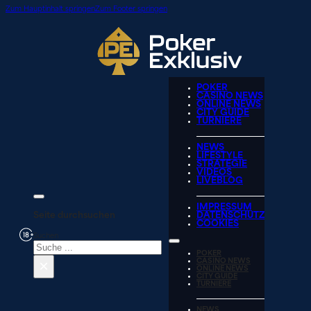
Zum Hauptinhalt springen
Zum Footer springen
POKER
CASINO NEWS
ONLINE NEWS
CITY GUIDE
TURNIERE
NEWS
LIFESTYLE
STRATEGIE
VIDEOS
LIVEBLOG
IMPRESSUM
Seite durchsuchen
DATENSCHUTZ
COOKIES
Suchen
POKER
×
CASINO NEWS
ONLINE NEWS
CITY GUIDE
TURNIERE
NEWS