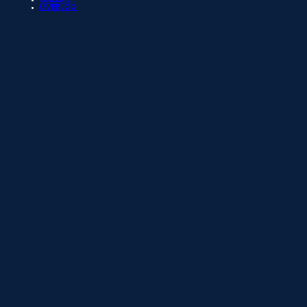
GALERIE
LIVEBLOG