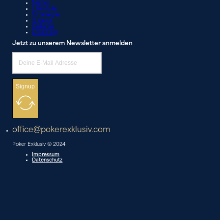
News
Lifestyle
Strategie
Videos
Galerie
Liveblog
Jetzt zu unserem Newsletter anmelden
Signup
office@pokerexklusiv.com
Poker Exklusiv © 2024
Impressum
Datenschutz