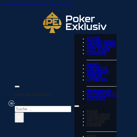
Zum Hauptinhalt springen
Zum Footer springen
POKER
CASINO NEWS
ONLINE NEWS
CITY GUIDE
TURNIERE
NEWS
LIFESTYLE
STRATEGIE
VIDEOS
LIVEBLOG
IMPRESSUM
Seite durchsuchen
DATENSCHUTZ
COOKIES
Suchen
POKER
×
CASINO NEWS
ONLINE NEWS
CITY GUIDE
TURNIERE
NEWS