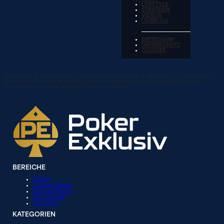
LIFESTYLE
STRATEGIE
VIDEOS
LIVEBLOG
IMPRESSUM
DATENSCHUTZ
COOKIES
Ohne Andy Graf geht es mit 73 von 85 Spielern in Level 4, die Blinds 500/1000/1000. Es
ist doch deutlich ruhiger heute – aber nach diesem Level ist Dinner Break, danach
könnte schon noch der ein oder andere einsteigen
BEREICHE
Poker
Casino News
Online News
City Guide
Turniere
KATEGORIEN