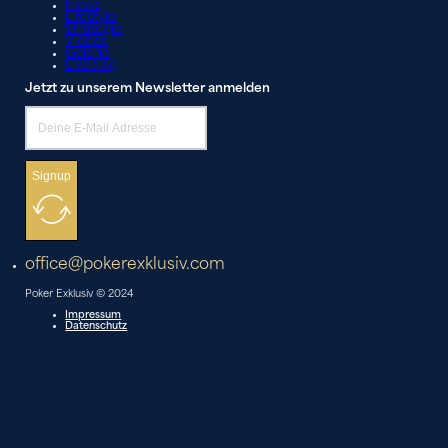
News
Lifestyle
Strategie
Videos
Galerie
Liveblog
Jetzt zu unserem Newsletter anmelden
Signup
office@pokerexklusiv.com
Poker Exklusiv © 2024
Impressum
Datenschutz