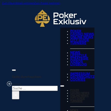
Zum Hauptinhalt springen
Zum Footer springen
POKER
CASINO NEWS
ONLINE NEWS
CITY GUIDE
TURNIERE
NEWS
LIFESTYLE
STRATEGIE
VIDEOS
LIVEBLOG
IMPRESSUM
Seite durchsuchen
DATENSCHUTZ
COOKIES
Suchen
POKER
×
CASINO NEWS
ONLINE NEWS
CITY GUIDE
TURNIERE
NEWS