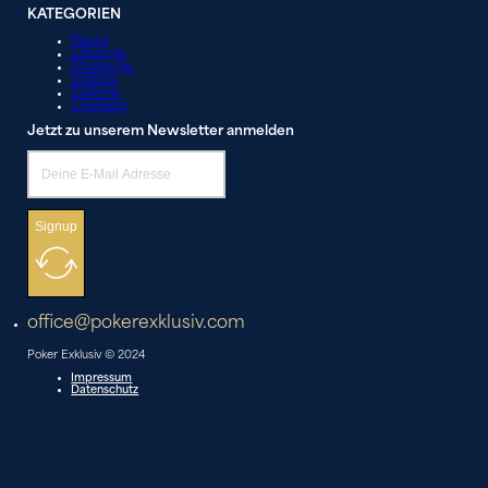
KATEGORIEN
News
Lifestyle
Strategie
Videos
Galerie
Liveblog
Jetzt zu unserem Newsletter anmelden
Signup
office@pokerexklusiv.com
Poker Exklusiv © 2024
Impressum
Datenschutz