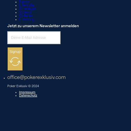
News
Lifestyle
Strategie
Videos
Galerie
Liveblog
Jetzt zu unserem Newsletter anmelden
Signup
office@pokerexklusiv.com
Poker Exklusiv © 2024
Impressum
Datenschutz