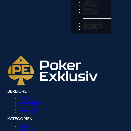
LIFESTYLE
STRATEGIE
VIDEOS
LIVEBLOG
IMPRESSUM
DATENSCHUTZ
COOKIES
Wir haben 15 Minuten Pause und hoffentlich geht sich das mit den Counts aus :)
BEREICHE
Poker
Casino News
Online News
City Guide
Turniere
KATEGORIEN
News
Lifestyle