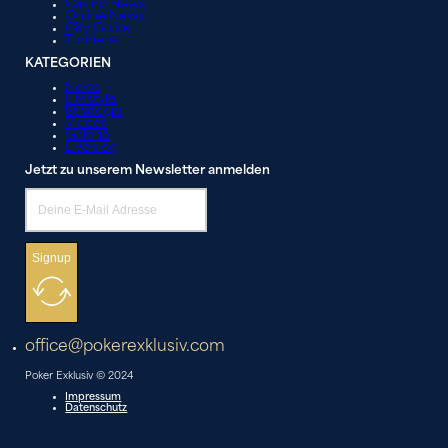
Casino News
Online News
City Guide
Turniere
KATEGORIEN
News
Lifestyle
Strategie
Videos
Galerie
Liveblog
Jetzt zu unserem Newsletter anmelden
Signup
office@pokerexklusiv.com
Poker Exklusiv © 2024
Impressum
Datenschutz