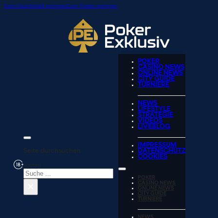
Zum Hauptinhalt springen
Zum Footer springen
POKER
CASINO NEWS
ONLINE NEWS
CITY GUIDE
TURNIERE
NEWS
LIFESTYLE
STRATEGIE
VIDEOS
LIVEBLOG
IMPRESSUM
Seite durchsuchen
DATENSCHUTZ
COOKIES
Suchen
POKER
×
CASINO NEWS
ONLINE NEWS
CITY GUIDE
TURNIERE
NEWS