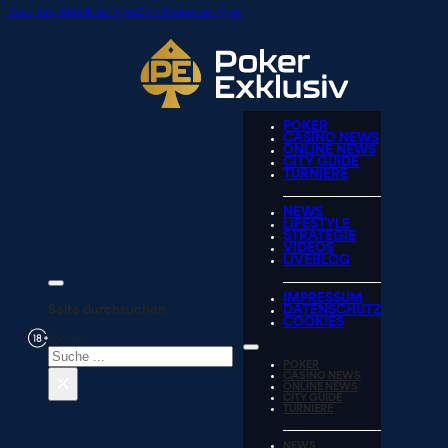
Zum Hauptinhalt springen
Zum Footer springen
POKER
CASINO NEWS
ONLINE NEWS
CITY GUIDE
TURNIERE
NEWS
LIFESTYLE
STRATEGIE
VIDEOS
LIVEBLOG
IMPRESSUM
Seite durchsuchen
DATENSCHUTZ
COOKIES
Suchen
POKER
×
CASINO NEWS
ONLINE NEWS
CITY GUIDE
TURNIERE
NEWS