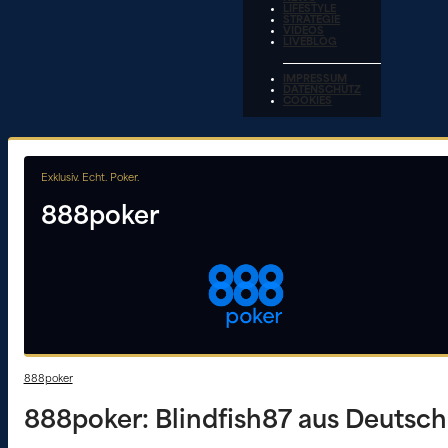
LIFESTYLE
STRATEGIE
VIDEOS
LIVEBLOG
IMPRESSUM
DATENSCHUTZ
COOKIES
Exklusiv. Echt. Poker.
888poker
888poker
888poker: Blindfish87 aus Deutsc