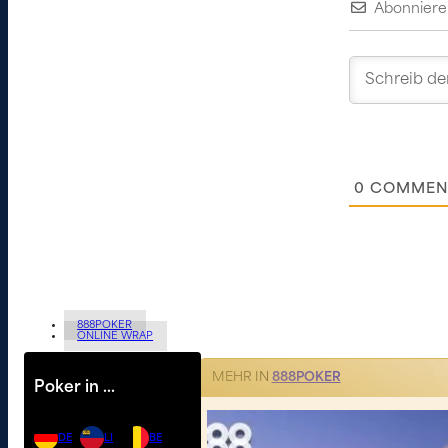
Abonniere
0
COMMEN
888POKER
ONLINE WRAP
MEHR IN
888POKER
Poker in …
DE
LI
BE