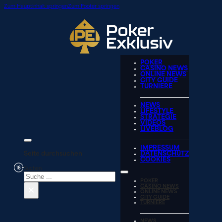
Zum Hauptinhalt springen
Zum Footer springen
POKER
CASINO NEWS
ONLINE NEWS
CITY GUIDE
TURNIERE
NEWS
LIFESTYLE
STRATEGIE
VIDEOS
LIVEBLOG
IMPRESSUM
Seite durchsuchen
DATENSCHUTZ
COOKIES
Suchen
POKER
×
CASINO NEWS
ONLINE NEWS
CITY GUIDE
TURNIERE
NEWS