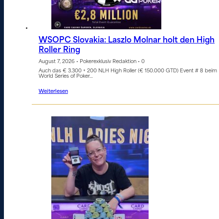
WSOPC Slovakia: Laszlo Molnar holt den High
Roller Ring
August 7, 2026 • Pokerexklusiv Redaktion • 0
Auch das € 3.300 + 200 NLH High Roller (€ 150.000 GTD) Event # 8 beim
World Series of Poker…
Weiterlesen