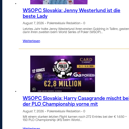
WSOPC Slovakia: Jenny Westerlund ist die
beste Lady
August 7, 2026 • Pokerexklusiv Redaktion • 0
Letztes Jahr holte Jenny Westerlund ihren ersten Goldring in Tallinn, gester
dann ihren zweiten beim World Series of Poker (WSOP)…
Weiterlesen
WSOPC Slovakia: Harry Casagrande mischt be
der PLO Championship vorne mit
August 7, 2026 • Pokerexklusiv Redaktion • 0
Mit einem starken letzten Flight kamen noch 272 Entries bei der € 1.650 +
150 PLO Championship (#5) beim World…