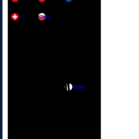
CH
SK
WORLD