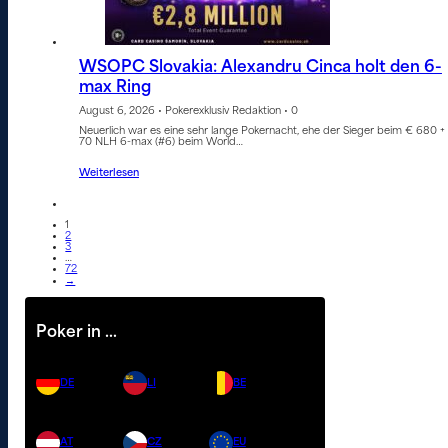
WSOPC Slovakia: Alexandru Cinca holt den 6-
max Ring
August 6, 2026 • Pokerexklusiv Redaktion • 0
Neuerlich war es eine sehr lange Pokernacht, ehe der Sieger beim € 680 +
70 NLH 6-max (#6) beim World…
Weiterlesen
1
2
3
…
72
→
Poker in …
DE
LI
BE
AT
CZ
EU