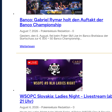
Banco: Gabriel Rymar holt den Auftakt der
Banco Championship
August 7, 2026 • Pokerexklusiv Redaktion • 0
Gestern, den 6. August, fiel beim Poker-SM Live im Banco Bratislava der
Startschuss zur € 500 + 50 Banco Championship…
Weiterlesen
WSOPC Slovakia: Ladies Night – Livestream (a
21 Uhr)
August 6, 2026 • Pokerexklusiv Redaktion • 0