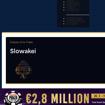
LIFESTYLE
STRATEGIE
VIDEOS
LIVEBLOG
IMPRESSUM
DATENSCHUTZ
COOKIES
Exklusiv. Echt. Poker.
Slowakei