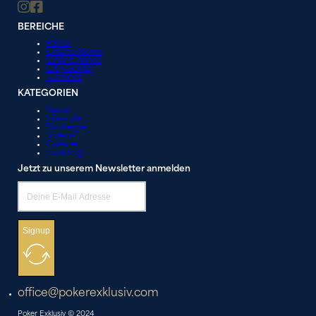
BEREICHE
Poker
Casino News
Online News
City Guide
Turniere
KATEGORIEN
News
Lifestyle
Strategie
Videos
Galerie
Liveblog
Jetzt zu unserem Newsletter anmelden
Signup
office@pokerexklusiv.com
Poker Exklusiv © 2024