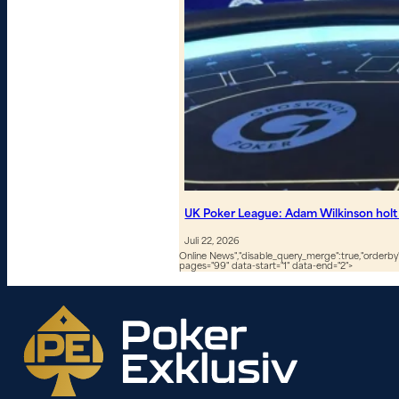
UK Poker League: Adam Wilkinson holt
Juli 22, 2026
Online News","disable_query_merge":true,"orderby":"
pages="99" data-start="1" data-end="2">