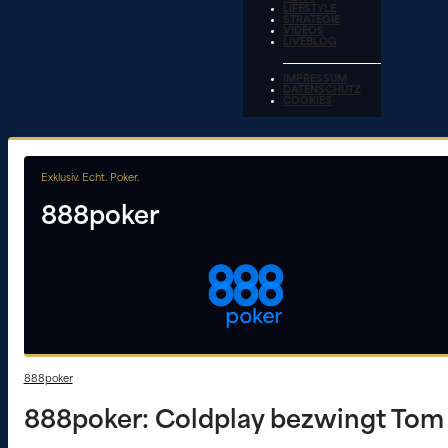
LIFESTYLE
STRATEGIE
VIDEOS
LIVEBLOG
IMPRESSUM
DATENSCHUTZ
COOKIES
Exklusiv. Echt. Poker.
888poker
888poker
888poker: Coldplay bezwingt Tom 