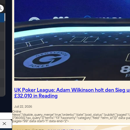
UK Poker League: Adam Wilkinson holt den Sieg 
£32.010 in Reading
Juli 22, 2026
Online
News","disable_query_merge":true,"orderby":"date","post_status":"publish","paged":1,
[736055],"tax_query":[{"terms":"13","taxonomy":"category","field":"term_id"}]}" data-
pages="99" data-start="1" data-end="2">