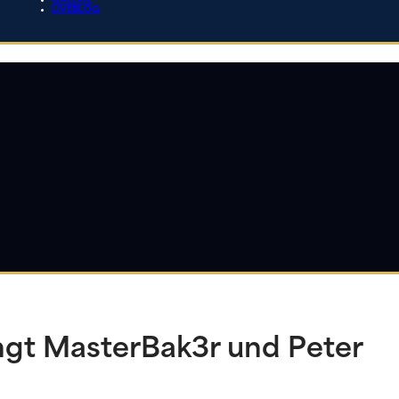
GALERIE
LIVEBLOG
ngt MasterBak3r und Peter