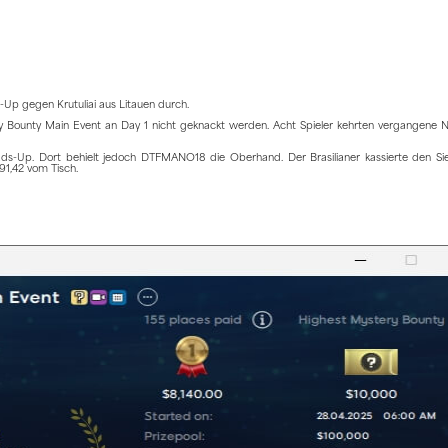
Up gegen Krutuliai aus Litauen durch.
y Bounty Main Event an Day 1 nicht geknackt werden. Acht Spieler kehrten vergangene N
 Heads-Up. Dort behielt jedoch DTFMANO18 die Oberhand. Der Brasilianer kassierte den S
91,42 vom Tisch.