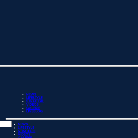
NEWS
LIFESTYLE
STRATEGIE
VIDEOS
GALERIE
LIVEBLOG
NEWS
LIFESTYLE
STRATEGIE
VIDEOS