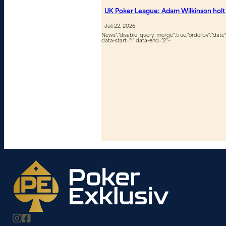
UK Poker League: Adam Wilkinson holt
Juli 22, 2026
News","disable_query_merge":true,"orderby":"date","
data-start="1" data-end="2">