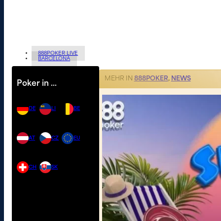
888POKER LIVE
BARCELONA
MEHR IN
888POKER
,
NEWS
Poker in …
DE
LI
BE
AT
CZ
EU
CH
SK