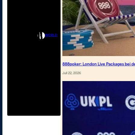
WORLD
888poker: London Live Packages bei d
Juli 22, 2026