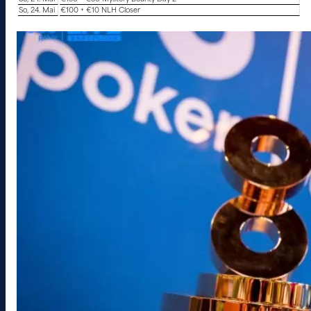
So, 24. Mai
€100 + €10 NLH Closer