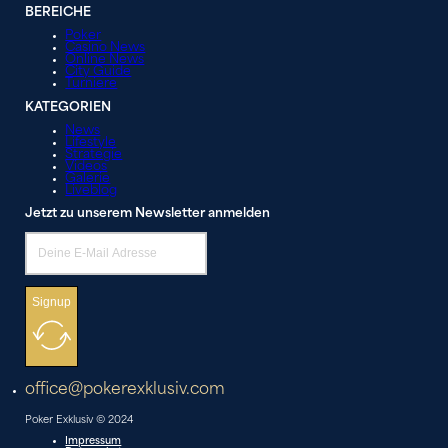
BEREICHE
Poker
Casino News
Online News
City Guide
Turniere
KATEGORIEN
News
Lifestyle
Strategie
Videos
Galerie
Liveblog
Jetzt zu unserem Newsletter anmelden
Signup
office@pokerexklusiv.com
Poker Exklusiv © 2024
Impressum