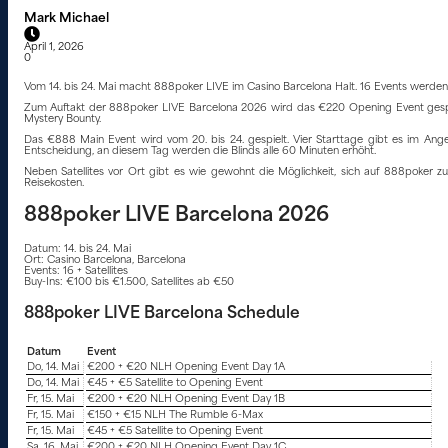
Mark Michael
April 1, 2026
0
Vom 14. bis 24. Mai macht 888poker LIVE im Casino Barcelona Halt. 16 Events werden
Zum Auftakt der 888poker LIVE Barcelona 2026 wird das €220 Opening Event gespiel
Mystery Bounty.
Das €888 Main Event wird vom 20. bis 24. gespielt. Vier Starttage gibt es im Angeb
Entscheidung, an diesem Tag werden die Blinds alle 60 Minuten erhöht.
Neben Satellites vor Ort gibt es wie gewohnt die Möglichkeit, sich auf 888poker zu 
Reisekosten.
888poker LIVE Barcelona 2026
Datum: 14. bis 24. Mai
Ort: Casino Barcelona, Barcelona
Events: 16 + Satellites
Buy-Ins: €100 bis €1.500, Satellites ab €50
888poker LIVE Barcelona Schedule
Datum
Event
Do, 14. Mai
€200 + €20 NLH Opening Event Day 1A
Do, 14. Mai
€45 + €5 Satellite to Opening Event
Fr, 15. Mai
€200 + €20 NLH Opening Event Day 1B
Fr, 15. Mai
€150 + €15 NLH The Rumble 6-Max
Fr, 15. Mai
€45 + €5 Satellite to Opening Event
Sa, 16. Mai
€200 + €20 NLH Opening Event Day 1C