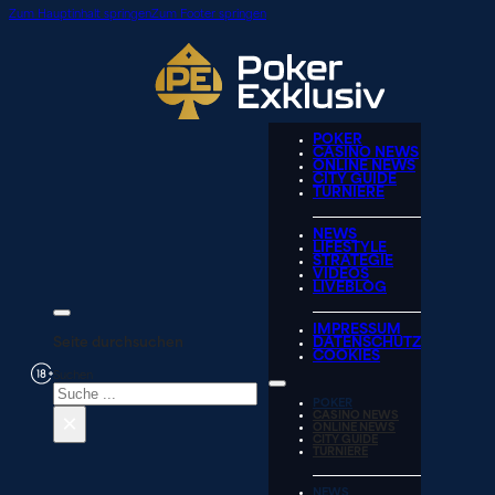
Zum Hauptinhalt springen
Zum Footer springen
POKER
CASINO NEWS
ONLINE NEWS
CITY GUIDE
TURNIERE
NEWS
LIFESTYLE
STRATEGIE
VIDEOS
LIVEBLOG
IMPRESSUM
Seite durchsuchen
DATENSCHUTZ
COOKIES
Suchen
POKER
×
CASINO NEWS
ONLINE NEWS
CITY GUIDE
TURNIERE
NEWS