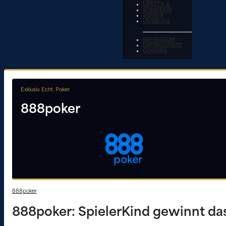
LIFESTYLE
STRATEGIE
VIDEOS
LIVEBLOG
IMPRESSUM
DATENSCHUTZ
COOKIES
Exklusiv. Echt. Poker.
888poker
888poker
888poker: SpielerKind gewinnt da