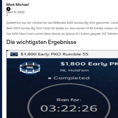
Mark Michael
März 10, 2025
0
SpielerKind aus der Ukraine hat das 888poker $525 Sunday Big Shot gewonnen. Lan
Beim $525 Sunday Big Shot traten 56 Spieler an, dazu kamen 14 Re-Entries, sodass um 
Das $109 Main Event wurde diese Woche als Special KO Edition gespielt. 812 Teilneh
Die wichtigsten Ergebnisse