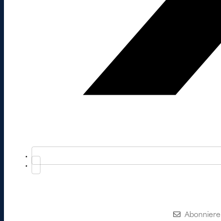
Abonniere