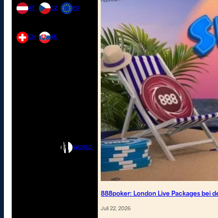
AT
CZ
EU
CH
SK
WORLD
888poker: London Live Packages bei d
Juli 22, 2026