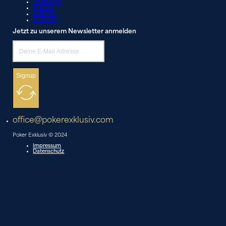
Strategie
Videos
Galerie
Liveblog
Jetzt zu unserem Newsletter anmelden
Signup
office@pokerexklusiv.com
Poker Exklusiv © 2024
Impressum
Datenschutz