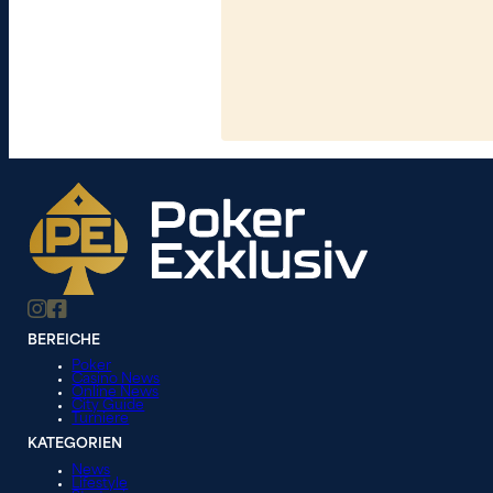
BEREICHE
Poker
Casino News
Online News
City Guide
Turniere
KATEGORIEN
News
Lifestyle