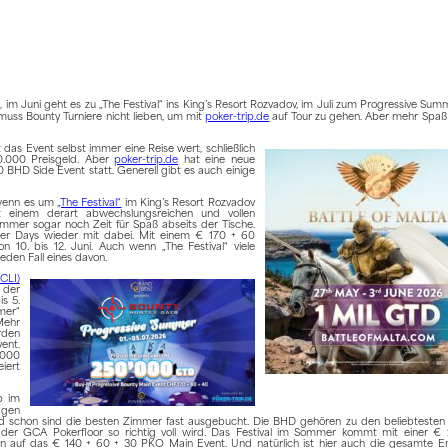
 im Juni geht es zu „The Festival“ ins King’s Resort Rozvadov, im Juli zum Progressive Su
uss Bounty Turniere nicht lieben, um mit
poker-trip.de
auf Tour zu gehen. Aber mehr Spa
st das Event selbst immer eine Reise wert, schließlich
0.000 Preisgeld. Aber
poker-trip.de
hat eine neue
BHD Side Event statt. Generell gibt es auch einige
 wenn es um
„The Festival“
im King’s Resort Rozvadov
einem derart abwechslungsreichen und vollen
 immer sogar noch Zeit für Spaß abseits der Tische.
ter Days wieder mit dabei. Mit einem € 170 + 60
 10. bis 12. Juni. Auch wenn „The Festival“ viele
jeden Fall eines davon.
CLI)
 der
s 5.
mer“
Mehr
rden
ent.
.000
iert
p im
agen
d schon sind die besten Zimmer fast ausgebucht. Die BHD gehören zu den beliebtesten F
 der GCA Pokerfloor so richtig voll wird. Das Festival im Sommer kommt mit einer €
len auf das € 140 + 60 + 30 PKO Main Event. Und natürlich ist hier auch die gesamte E