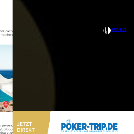
WORLD
mmer nach
ß machen
JETZT
estivals
 280.000
DIREKT
ntourage