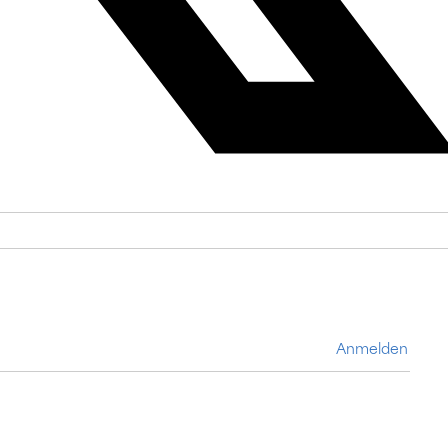
Anmelden