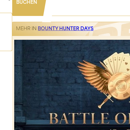
BUCHEN
MEHR IN
BOUNTY HUNTER DAYS