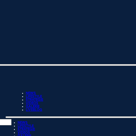
NEWS
LIFESTYLE
STRATEGIE
VIDEOS
GALERIE
LIVEBLOG
NEWS
LIFESTYLE
STRATEGIE
VIDEOS