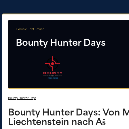
Exklusiv. Echt. Poker.
Bounty Hunter Days
Bounty Hunter Days
Bounty Hunter Days: Von M
Liechtenstein nach Aš