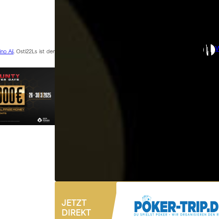
no Aš
. Osti22Ls ist der
JETZT
DIREKT