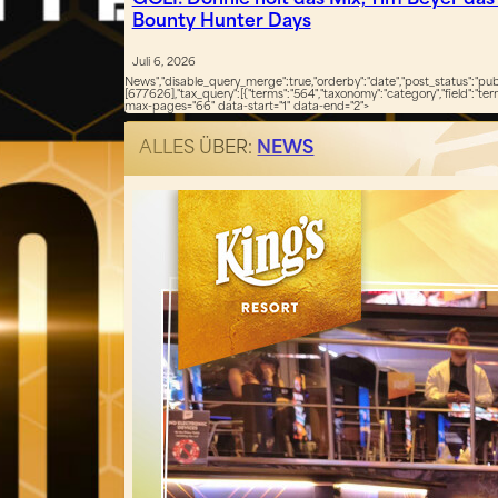
GCLI: Donnie holt das Mix, Tim Beyer d
Bounty Hunter Days
Juli 6, 2026
News","disable_query_merge":true,"orderby":"date","post_status":"publ
[677626],"tax_query":[{"terms":"564","taxonomy":"category","field":"te
max-pages="66" data-start="1" data-end="2">
ALLES ÜBER:
NEWS