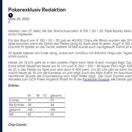
Pokerexklusiv Redaktion
März 28, 2025
0
Gestern, den 27. März, fiel der Startschuss beim € 150 + 50 + 30 Triple Bounty M
erste Chipleader.
Für das Buy-in von € 150 + 50 + 30 gab es 40.000 Chips, die Blinds wurden alle 30 M
Spiel kommen, wenn ein Drittel des Feldes übrig ist, dann aber ist jeder „Kopf“ € 15
brachte 111 Spieler an die Tische, weitere 34 Mal wurde auch nachgekauft. Damit ist k
22 Spieler blieben am Ende übrig, wobei sich Osti22Ls mit 814.000 Chips den Tagess
schon zurück.
Heute um 13 Uhr geht es in den zweiten Flight beim Main Event, morgen folgt Ta
Event bittet Mayoman heute um 16 Uhr zum € 260 + 100 + 40 Super PKO High Rolle
ab 25 % des Feldes ins Spiel und sind dann € 400 wert. Um 20 Uhr gibt es dann noc
macht heute ab 18 Uhr die Kameras an und zeigt Euch das Main Event, im Anschluss
nächtlicher Stunde die Entscheidung vom High Roller zeigt. Die Cash Games star
Aktuelles zum GCA Poker Angebot findet Ihr in der
Facebook Gruppe
, alle Details gi
Entries:
1A
1B
1C
gesamt
Entries
111
111
Re-Entries
34
34
gesamt
145
145
left
22
22
Chip Counts: