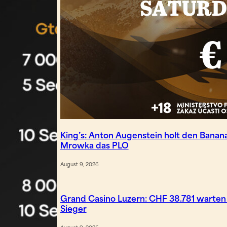
King’s: Anton Augenstein holt den Bana
Mrowka das PLO
August 9, 2026
Grand Casino Luzern: CHF 38.781 warten
Sieger