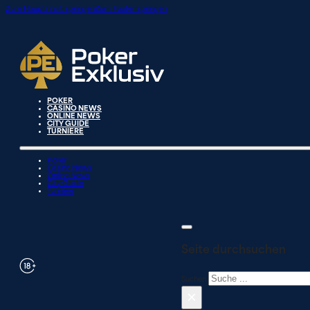
Zum Hauptinhalt springen
Zum Footer springen
POKER
CASINO NEWS
ONLINE NEWS
CITY GUIDE
TURNIERE
Poker
Casino News
Online News
City Guide
Turniere
Seite durchsuchen
Suchen
×