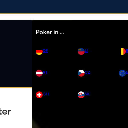
Poker in …
DE
LI
AT
CZ
CH
SK
ter