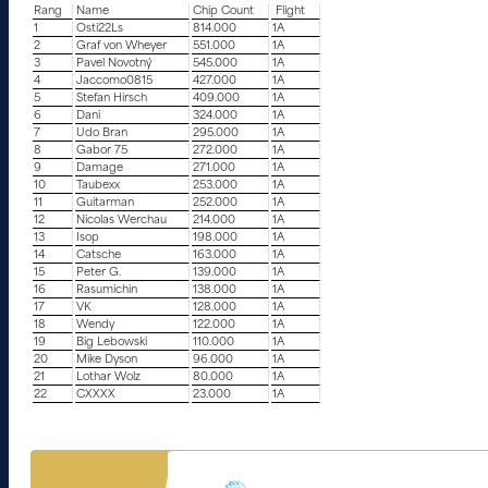
Rang
Name
Chip Count
Flight
1
Osti22Ls
814.000
1A
2
Graf von Wheyer
551.000
1A
3
Pavel Novotný
545.000
1A
4
Jaccomo0815
427.000
1A
5
Stefan Hirsch
409.000
1A
6
Dani
324.000
1A
7
Udo Bran
295.000
1A
8
Gabor 75
272.000
1A
9
Damage
271.000
1A
10
Taubexx
253.000
1A
11
Guitarman
252.000
1A
12
Nicolas Werchau
214.000
1A
13
Isop
198.000
1A
14
Catsche
163.000
1A
15
Peter G.
139.000
1A
16
Rasumichin
138.000
1A
17
VK
128.000
1A
18
Wendy
122.000
1A
19
Big Lebowski
110.000
1A
20
Mike Dyson
96.000
1A
21
Lothar Wolz
80.000
1A
22
CXXXX
23.000
1A