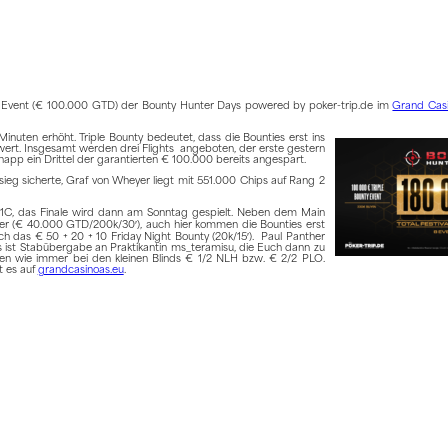
ain Event (€ 100.000 GTD) der Bounty Hunter Days powered by poker-trip.de im
Grand Casi
inuten erhöht. Triple Bounty bedeutet, dass die Bounties erst ins
0 wert. Insgesamt werden drei Flights angeboten, der erste gestern
napp ein Drittel der garantierten € 100.000 bereits angespart.
ieg sicherte, Graf von Wheyer liegt mit 551.000 Chips auf Rang 2
g 1C, das Finale wird dann am Sonntag gespielt. Neben dem Main
r (€ 40.000 GTD/200k/30′), auch hier kommen die Bounties erst
h das € 50 + 20 + 10 Friday Night Bounty (20k/15′). Paul Panther
 ist Stabübergabe an Praktikantin ms_teramisu, die Euch dann zu
ten wie immer bei den kleinen Blinds € 1/2 NLH bzw. € 2/2 PLO.
bt es auf
grandcasinoas.eu
.