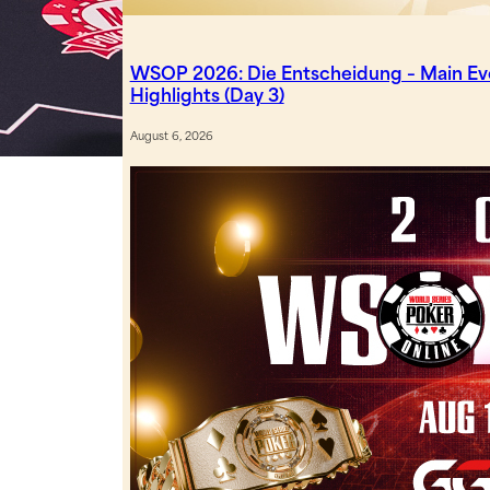
WSOP 2026: Die Entscheidung – Main Eve
Highlights (Day 3)
August 6, 2026