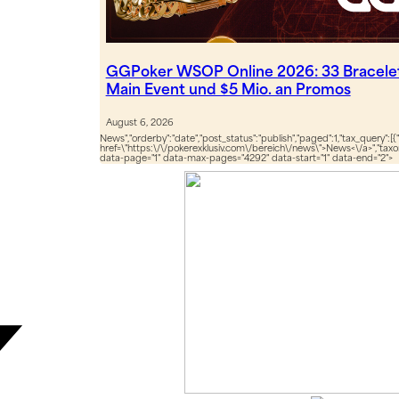
GGPoker WSOP Online 2026: 33 Bracelets
Main Event und $5 Mio. an Promos
August 6, 2026
News","orderby":"date","post_status":"publish","paged":1,"tax_query":[{
href=\"https:\/\/pokerexklusiv.com\/bereich\/news\">News<\/a>","taxon
data-page="1" data-max-pages="4292" data-start="1" data-end="2">