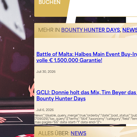
BUCHEN
MEHR IN
BOUNTY HUNTER DAYS
,
NEW
Battle of Malta: Halbes Main Event Buy-In
volle € 1.500.000 Garantie!
Juli 30, 2026
GCLI: Donnie holt das Mix, Tim Beyer d
Bounty Hunter Days
Juli 6, 2026
News","disable_query_merge":true,"orderby":"date","post_status":"publ
[709029],"tax_query":[{"terms":"564","taxonomy":"category","field":"te
max-pages="66" data-start="1" data-end="2">
ALLES ÜBER:
NEWS