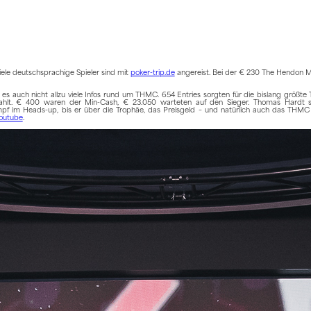
iele deutschsprachige Spieler sind mit
poker-trip.de
angereist. Bei der € 230 The Hendon
 auch nicht allzu viele Infos rund um THMC. 654 Entries sorgten für die bislang größte 
ahlt. € 400 waren der Min-Cash, € 23.050 warteten auf den Sieger. Thomas Hardt sc
Kampf im Heads-up, bis er über die Trophäe, das Preisgeld – und natürlich auch das THMC
outube
.