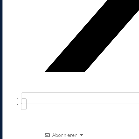
Abonnieren