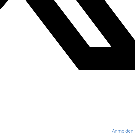
Anmelden