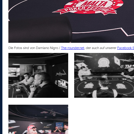
Die Fotos sind von Damiano Nigro /
The-rounder.net
, der auch auf unserer
Facebook S