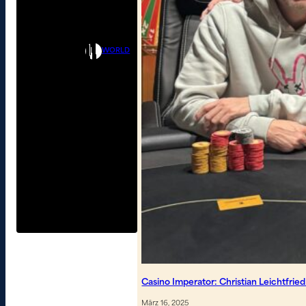
WORLD
Casino Imperator: Christian Leichtfrie
März 16, 2025