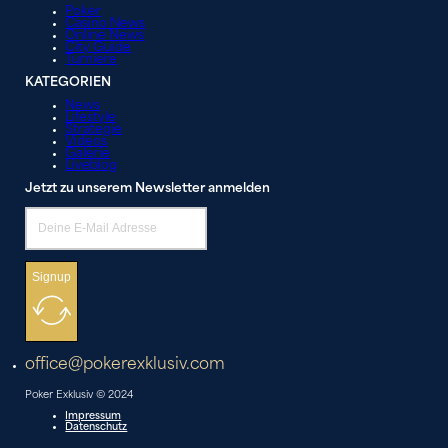
Poker
Casino News
Online News
City Guide
Turniere
KATEGORIEN
News
Lifestyle
Strategie
Videos
Galerie
Liveblog
Jetzt zu unserem Newsletter anmelden
Signup
office@pokerexklusiv.com
Poker Exklusiv © 2024
Impressum
Datenschutz