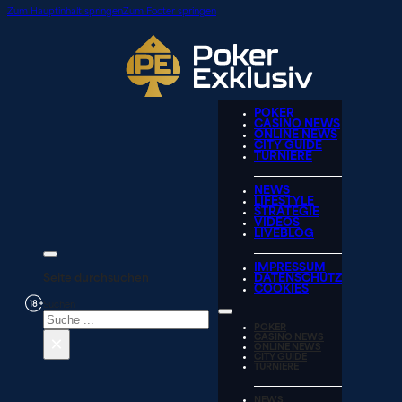
Zum Hauptinhalt springen
Zum Footer springen
POKER
CASINO NEWS
ONLINE NEWS
CITY GUIDE
TURNIERE
NEWS
LIFESTYLE
STRATEGIE
VIDEOS
LIVEBLOG
IMPRESSUM
Seite durchsuchen
DATENSCHUTZ
COOKIES
Suchen
POKER
×
CASINO NEWS
ONLINE NEWS
CITY GUIDE
TURNIERE
NEWS