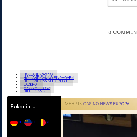
0
COMMEN
HOLLAND CASINO
HOLLAND CASINO EINDHOVEN
HOLLAND CASINO UTRECHT
JACKPOT
MEGA MILLIONS
NIEDERLANDE
MEHR IN
CASINO NEWS EUROPA
Poker in …
DE
LI
BE