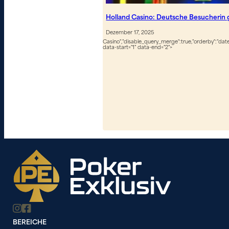
Holland Casino: Deutsche Besucherin g
Dezember 17, 2025
Casino","disable_query_merge":true,"orderby":"date"
data-start="1" data-end="2">
BEREICHE