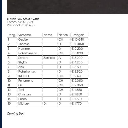
€ 800 + 80 Main Event
Entries: 98 (75/23)
Preispool: € 78.400
Rang
Vorname
Name
Nation
Preisgeld
1
Ospite
CH
€ 19.640
2
Thomas
D
€ 13.060
3
Hummel
D
€ 9.200
4
Pokerbanane
CH
€ 6.830
5
Sandro
Zarriello
A
€ 5.290
6
ShyFly
D
€ 4.260
7
Alex
D
€ 3.520
8
Pokerhontas
D
€ 2.820
9
IROOLF
CH
€ 2.420
10
Fenomeno
CH
€ 2.060
11
Oli
CH
€ 2.060
12
Toni
CH
€ 1.850
13
Christian
D
€ 1.850
14
Lusch
D
€ 1.770
15
Michael
D.
D
€ 1.770
Coming Up: