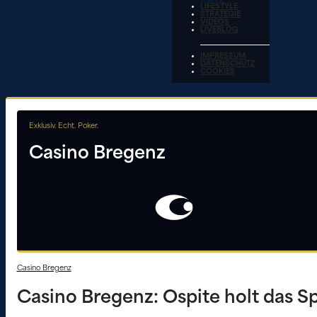
LIFESTYLE
STRATEGIE
VIDEOS
LIVEBLOG
IMPRESSUM
DATENSCHUTZ
COOKIES
Exklusiv. Echt. Poker.
Casino Bregenz
Casino Bregenz
Casino Bregenz: Ospite holt das S