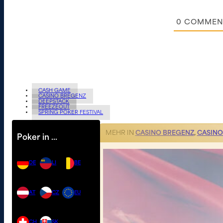
0
COMMEN
CASH GAME
CASINO BREGENZ
DEEPSTACK
FREEZEOUT
SPRING POKER FESTIVAL
MEHR IN
CASINO BREGENZ
,
CASINO
Poker in …
DE
LI
BE
AT
CZ
EU
CH
SK