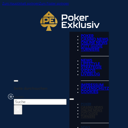
Zum Hauptinhalt springen
Zum Footer springen
POKER
CASINO NEWS
ONLINE NEWS
CITY GUIDE
TURNIERE
NEWS
LIFESTYLE
STRATEGIE
VIDEOS
LIVEBLOG
IMPRESSUM
Seite durchsuchen
DATENSCHUTZ
COOKIES
Suchen
POKER
×
CASINO NEWS
ONLINE NEWS
CITY GUIDE
TURNIERE
NEWS