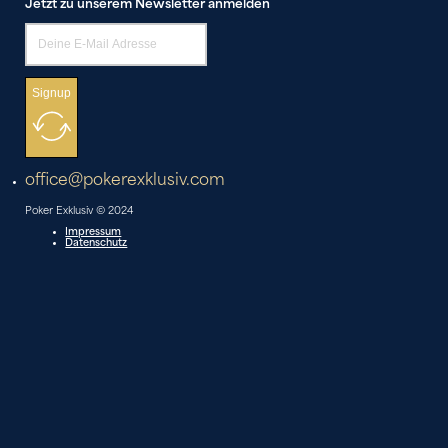
Jetzt zu unserem Newsletter anmelden
Signup
office@pokerexklusiv.com
Poker Exklusiv © 2024
Impressum
Datenschutz