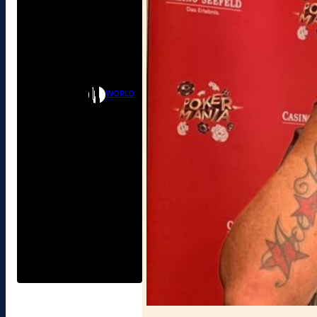
WORLD