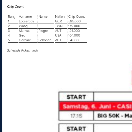
Chip Count
Rang
Vorname
Name
Nation
Chip Count
1
Looserboy
GER
595.000
2
Wang
TWN
179.000
3
Markus
Rieger
AUT
124.000
4
Geo
USA
104.000
5
Gerhard
Schober
AUT
54.000
Schedule Pokermania