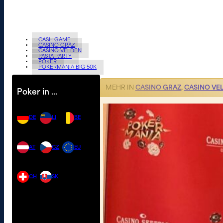
CASH GAME
CASINO GRAZ
CASINO VELDEN
PASTA PARTY
POKER
POKERMANIA BIG 50K
MEHR IN
CASINO GRAZ
,
CASINO VE
Poker in …
DE
LI
BE
AT
CZ
EU
CH
SK