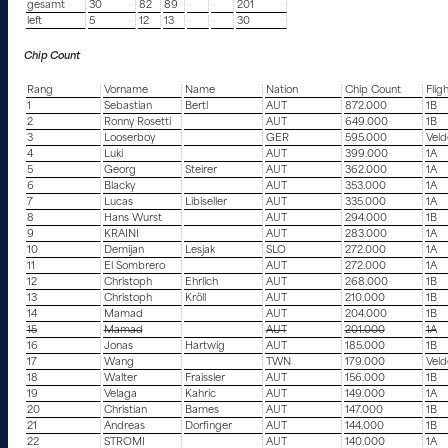
gesamt
30
82
89
201
left
5
12
13
30
Chip Count
Rang
Vorname
Name
Nation
Chip Count
Flig
1
Sebastian
Bertl
AUT
872.000
1B
2
Ronny Rosetti
AUT
649.000
1B
3
Looserboy
GER
595.000
Veld
4
Luki
AUT
399.000
1A
5
Georg
Steirer
AUT
362.000
1A
6
Blacky
AUT
353.000
1A
7
Lucas
Libiseller
AUT
335.000
1A
8
Hans Wurst
AUT
294.000
1B
9
KRAINI
AUT
283.000
1A
10
Demijan
Lesjak
SLO
272.000
1A
11
El Sombrero
AUT
272.000
1A
12
Christoph
Ehrlich
AUT
268.000
1B
13
Christoph
Kröll
AUT
210.000
1B
14
Mamad
AUT
204.000
1B
15
Mamad
AUT
201.000
1A
16
Jonas
Hartwig
AUT
185.000
1B
17
Wang
TWN
179.000
Veld
18
Walter
Fraissler
AUT
156.000
1B
19
Velaga
Kahric
AUT
149.000
1A
20
Christian
Bames
AUT
147.000
1B
21
Andreas
Dorfinger
AUT
144.000
1B
22
STROMI
AUT
140.000
1A