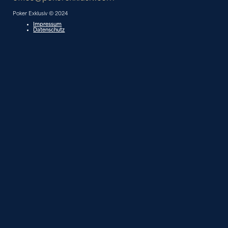
Poker Exklusiv © 2024
Impressum
Datenschutz