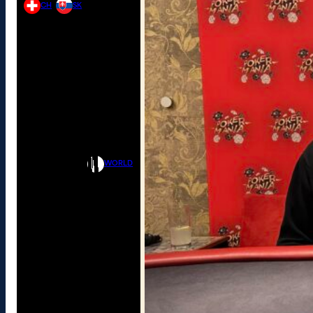
CH
SK
WORLD