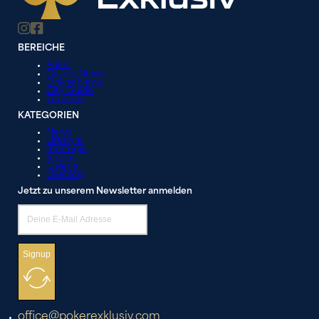
BEREICHE
Poker
Casino News
Online News
City Guide
Turniere
KATEGORIEN
News
Lifestyle
Strategie
Videos
Galerie
Liveblog
Jetzt zu unserem Newsletter anmelden
Signup
office@pokerexklusiv.com