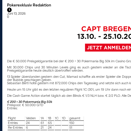
Pokerexklusiv Redaktion
Juni 13, 2026
0
Die € 50.000 Preisgeldgarantie bei der € 200 + 30 Pokermania Big 50k im Casino Graz s
Mit 30.000 Chips und 30 Minuten Levels ging es auch gestern wieder an die Tisch
Preisgeldgarantie heute deutlich übertroffen werden.
13 Spieler überstanden gestern den Cut, Mamad schaffte als erster Spieler die Doppe
der Bubble geschlagen geben.
Sebastian Bertl holte gestern mit 872.000 Chips den Tagessieg und setzte sich auch 
Heute um 15 Uhr gibt es den letzten regulären Flight 1C (30′), um 19 Uhr dann noch ein
Die Cash Game Action startet täglich ab den Blinds € 1/3 NLH bzw. € 2/2 PLO. Alle D
€ 200 + 30 Pokermania Big 50k
Preispool: € 50.000 GTD
Entries:
Flight
Velden
1A
1B
1C
1D
gesamt
Entries
24
61
65
150
Re-Entries
6
21
24
51