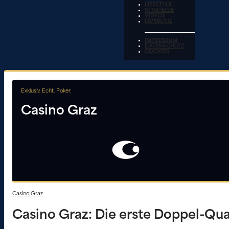
LIFESTYLE
STRATEGIE
VIDEOS
LIVEBLOG
IMPRESSUM
DATENSCHUTZ
COOKIES
Exklusiv. Echt. Poker.
Casino Graz
Casino Graz
Casino Graz: Die erste Doppel-Qua