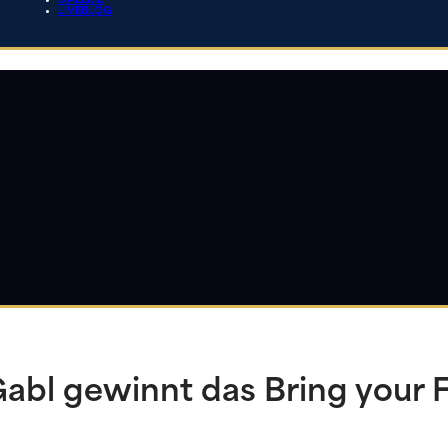
GALERIE
LIVEBLOG
Gabl gewinnt das Bring your 