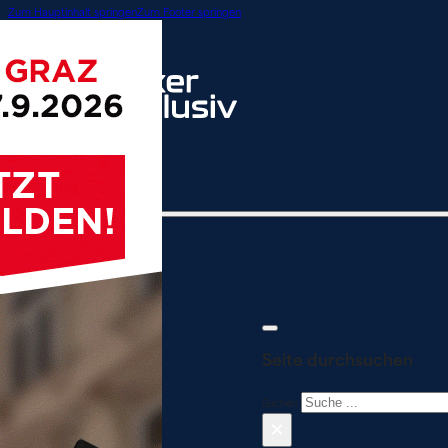
Zum Hauptinhalt springen
Zum Footer springen
POKER
CASINO NEWS
ONLINE NEWS
CITY GUIDE
TURNIERE
Poker
Casino News
Online News
City Guide
Turniere
Seite durchsuchen
Suchen
×