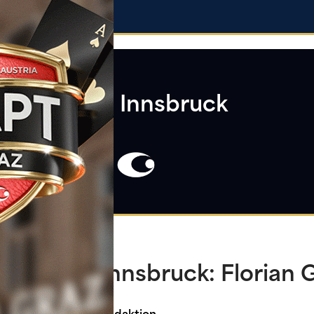
Exklusiv. Echt. Poker.
Casino Innsbruck
Casino Innsbruck
Casino Innsbruck: Florian 