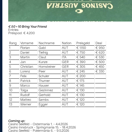
€ 50 + 10 Bring Your Friend
Entries:
Preispool: € 4.200
Rang
Vorname
Nachname
Nation
Preisgeld
Deal
1
Florian
Gabl
AUT
€ 1.150
€ 950
2
Daniel
Tiefnig
AUT
€ 750
€ 620
3
Martin
Claut
ITA
€ 540
€ 530
4
Jan
Kunze
GER
€ 390
€ 500
5
Christian
Hornsteiner
GER
€ 305
€ 450
6
Lorenz
Peer
AUT
€ 245
€ 330
7
Felix
Schuler
AUT
€ 200
8
Patrick
Thurner
AUT
€ 175
9
Marco
Hauser
AUT
€ 145
10
Tolga
Gezinmez
AUT
€ 130
11
Rudolf
Gerhold
AUT
€ 130
12
Matteo
Sambs
AUT
€ 120
13
Werner
Egger
AUT
€ 120
Coming up:
Casino Seefeld – Ostermania 1. – 4.4.2026
Casino Innsbruck – Springmania 15. – 18.4.2026
Casino Seefeld – Pokermania 6. – 9.5.2026