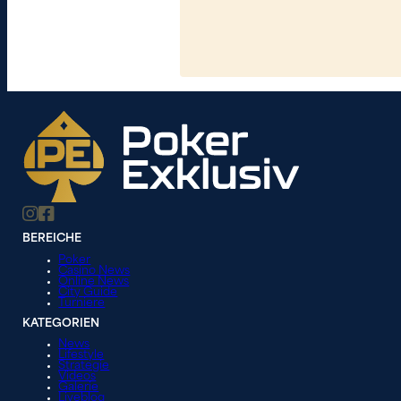
BEREICHE
Poker
Casino News
Online News
City Guide
Turniere
KATEGORIEN
News
Lifestyle
Strategie
Videos
Galerie
Liveblog