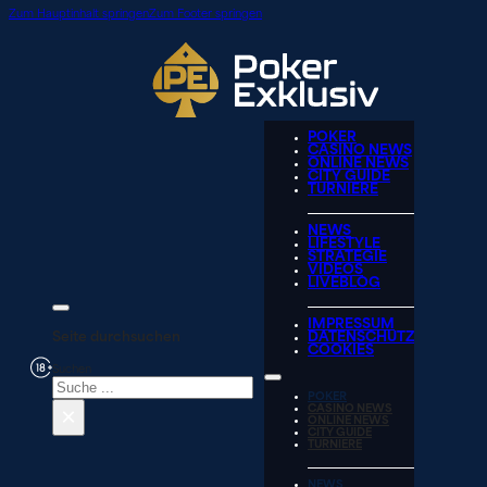
Zum Hauptinhalt springen
Zum Footer springen
POKER
CASINO NEWS
ONLINE NEWS
CITY GUIDE
TURNIERE
NEWS
LIFESTYLE
STRATEGIE
VIDEOS
LIVEBLOG
IMPRESSUM
Seite durchsuchen
DATENSCHUTZ
COOKIES
Suchen
POKER
×
CASINO NEWS
ONLINE NEWS
CITY GUIDE
TURNIERE
NEWS