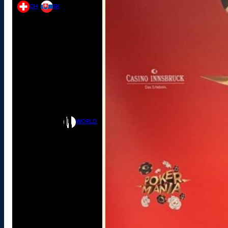
CH
SK
WORLD