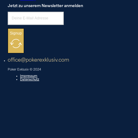
Jetzt zu unserem Newsletter anmelden
Signup
office@pokerexklusiv.com
Poker Exklusiv © 2024
Impressum
Datenschutz