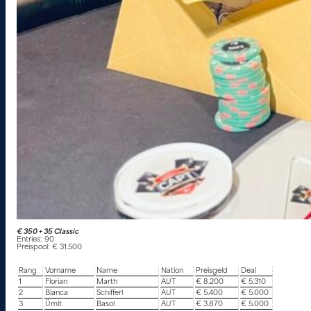
€ 350 + 35 Classic
Entries: 90
Preispool: € 31.500
Rang
Vorname
Name
Nation
Preisgeld
Deal
1
Florian
Marth
AUT
€ 8.200
€ 5.310
2
Bianca
Schifferl
AUT
€ 5.400
€ 5.000
3
Ümit
Basol
AUT
€ 3.870
€ 5.000