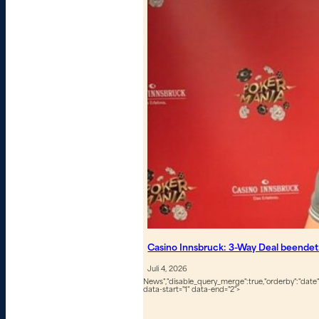
Casino Innsbruck: 3-Way Deal beendet
Juli 4, 2026
News","disable_query_merge":true,"orderby":"date","
data-start="1" data-end="2">