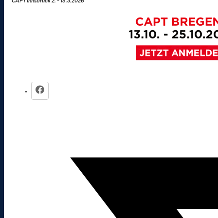
CAPT Innsbruck 2. – 15.3.2026