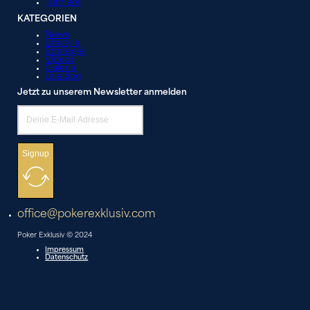
Turniere
KATEGORIEN
News
Lifestyle
Strategie
Videos
Galerie
Liveblog
Jetzt zu unserem Newsletter anmelden
Signup
office@pokerexklusiv.com
Poker Exklusiv © 2024
Impressum
Datenschutz