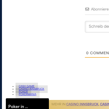
Abonniere
0
COMMEN
CASH GAME
CASINO INNSBRUCK
POKER
POKERMANIA
MEHR IN
CASINO INNSBRUCK
,
CASI
Poker in …