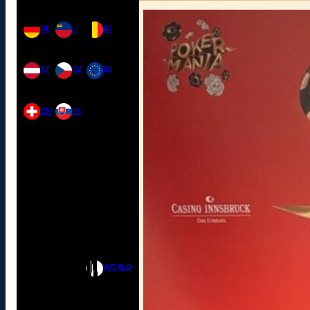
DE
LI
BE
AT
CZ
EU
CH
SK
WORLD