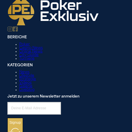
BEREICHE
Poker
Casino News
Online News
City Guide
Turniere
KATEGORIEN
News
Lifestyle
Strategie
Videos
Galerie
Liveblog
Jetzt zu unserem Newsletter anmelden
Signup