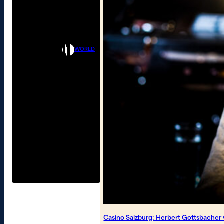
WORLD
Casino Salzburg: Herbert Gottsbacher 