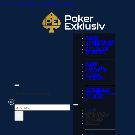
Zum Hauptinhalt springen
Zum Footer springen
POKER
CASINO NEWS
ONLINE NEWS
CITY GUIDE
TURNIERE
NEWS
LIFESTYLE
STRATEGIE
VIDEOS
LIVEBLOG
IMPRESSUM
Seite durchsuchen
DATENSCHUTZ
COOKIES
Suchen
POKER
×
CASINO NEWS
ONLINE NEWS
CITY GUIDE
TURNIERE
NEWS