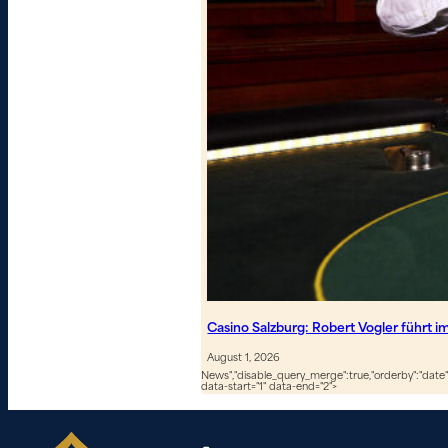
Casino Salzburg: Robert Vogler führt i
August 1, 2026
News","disable_query_merge":true,"orderby":"date","
data-start="1" data-end="2">