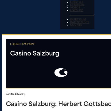
LIFESTYLE
STRATEGIE
VIDEOS
LIVEBLOG
IMPRESSUM
DATENSCHUTZ
COOKIES
Exklusiv. Echt. Poker.
Casino Salzburg
Casino Salzburg
Casino Salzburg: Herbert Gottsbac