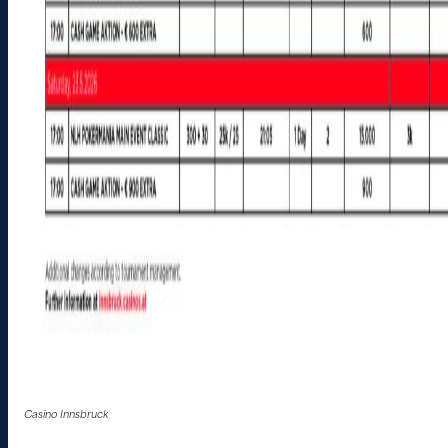
Casino Innsbruck