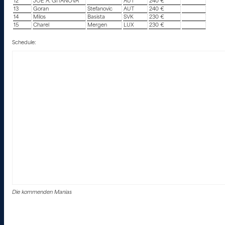
12
JOE A. GITANOVA
AUT
240 €
13
Goran
Stefanovic
AUT
240 €
14
Milos
Basista
SVK
230 €
15
Charel
Mergen
LUX
230 €
Schedule:
Die kommenden Manias