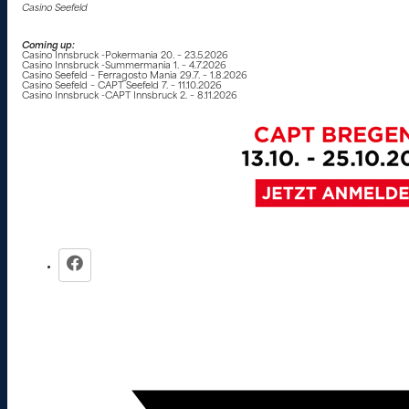
Casino Seefeld
Coming up:
Casino Innsbruck -Pokermania 20. – 23.5.2026
Casino Innsbruck -Summermania 1. – 4.7.2026
Casino Seefeld – Ferragosto Mania 29.7. – 1.8.2026
Casino Seefeld – CAPT Seefeld 7. – 11.10.2026
Casino Innsbruck -CAPT Innsbruck 2. – 8.11.2026