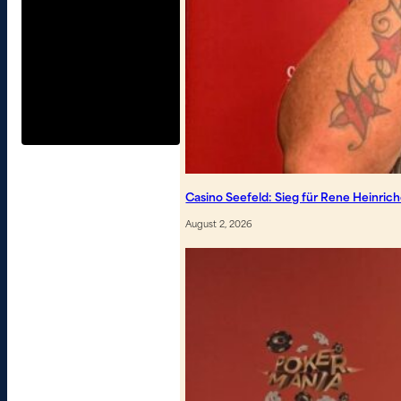
Casino Seefeld: Sieg für Rene Heinric
August 2, 2026