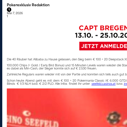
Pokerexklusiv Redaktion
Mai 7, 2026
1
Die 40 Räuber hat Alibaba zu Hause gelassen, den Sieg beim € 100 + 20 Deepstack XL
100.000 Chips (+ Gold / Early Bird Bonus) und 15 Minuten Levels waren wieder die Sta
es dabei als Min-Cash, der Sieger konnte sich auf € 2.530 freuen.
Zahlreiche Regulars waren wieder mit von der Partie und konnten sich teils auch gut b
Schon heute Abend geht es mit dem € 100 + 20 Pokermania Classic (€ 6.000 GTD/25k/
Blinds € 1/3 NLH bzw. € 2/2 PLO. Alle Infos findet Ihr unter
seefeld.casinos.at
bzw.
in