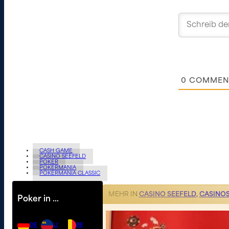
0
COMMEN
CASH GAME
CASINO SEEFELD
POKER
POKERMANIA
POKERMANIA CLASSIC
MEHR IN
CASINO SEEFELD
,
CASINOS
Poker in …
DE
LI
BE