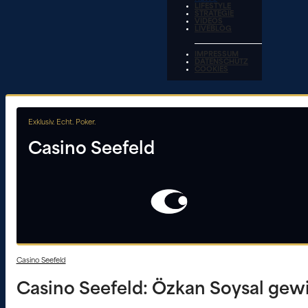
LIFESTYLE
STRATEGIE
VIDEOS
LIVEBLOG
IMPRESSUM
DATENSCHUTZ
COOKIES
Exklusiv. Echt. Poker.
Casino Seefeld
Casino Seefeld
Casino Seefeld: Özkan Soysal gew