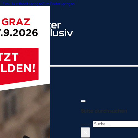
Zum Hauptinhalt springen
Zum Footer springen
POKER
CASINO NEWS
ONLINE NEWS
CITY GUIDE
TURNIERE
Poker
Casino News
Online News
City Guide
Turniere
Seite durchsuchen
Suchen
×