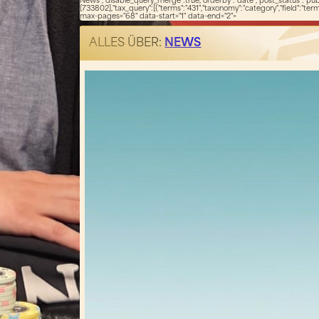
News","disable_query_merge":true,"orderby":"date","post_status":"publ
[733802],"tax_query":[{"terms":"431","taxonomy":"category","field":"ter
max-pages="68" data-start="1" data-end="2">
ALLES ÜBER:
NEWS