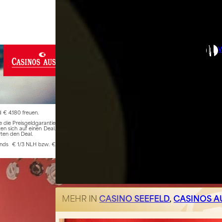
 € 4.180 freuen.
e die Preisgeldgarantie
en sich auf einen Deal.
rten den Deal.
linds € 1/3 NLH bzw. €
MEHR IN
CASINO SEEFELD
,
CASINOS A