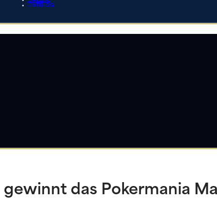
GALERIE
LIVEBLOG
tt gewinnt das Pokermania Ma