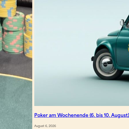
Poker am Wochenende (6. bis 10. Augus
August 6, 2026