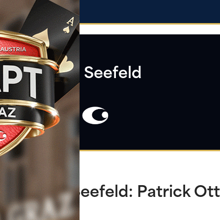
Exklusiv. Echt. Poker.
Casino Seefeld
Casino Seefeld
Casino Seefeld: Patrick O
Event