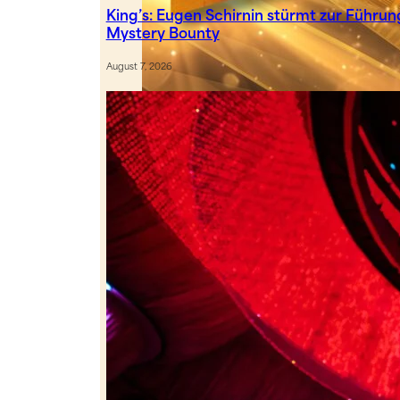
King’s: Eugen Schirnin stürmt zur Führ
Mystery Bounty
August 7, 2026