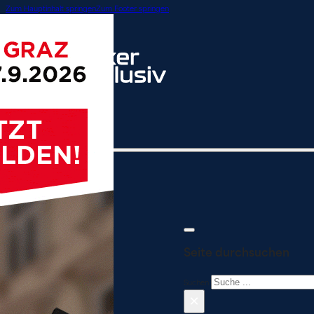
Zum Hauptinhalt springen
Zum Footer springen
POKER
CASINO NEWS
ONLINE NEWS
CITY GUIDE
TURNIERE
Poker
Casino News
Online News
City Guide
Turniere
Seite durchsuchen
Suchen
×