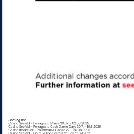
Coming up:
Casino Seefeld – Ferragosto Mania 30.07. – 02.08.2025
Casino Seefeld – Ferragosto Cash Game Days 30.7. – 16.8.2025
Casino Innsbruck – Pokermania Classic 27. – 30.08.2025
Casino Seefeld – CAPT Million Seefeld 12. und 13.09.2025