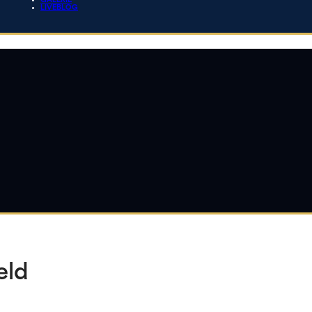
GALERIE
LIVEBLOG
eld