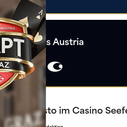
Exklusiv. Echt. Poker.
Casinos Austria
Casinos Austria
Ferragosto im Casino Seef