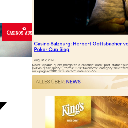
Casino Salzburg: Herbert Gottsbacher v
Poker Cup Sieg
August 2, 2026
News","disable_query_merge":true,"orderby":"date","post_status":"publ
[695497],"tax_query":[{"terms":"378","taxonomy":"category","field":"te
max-pages="390" data-start="1" data-end="2">
ALLES ÜBER:
NEWS