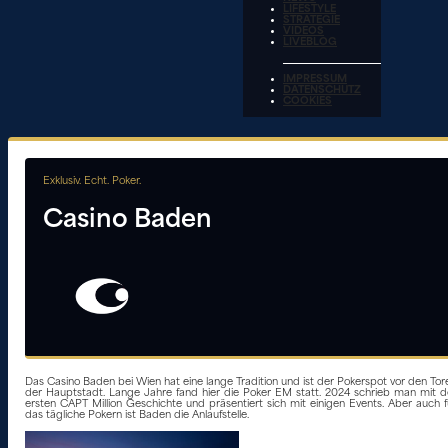
LIFESTYLE
STRATEGIE
VIDEOS
LIVEBLOG
IMPRESSUM
DATENSCHUTZ
COOKIES
Exklusiv. Echt. Poker.
Casino Baden
Das Casino Baden bei Wien hat eine lange Tradition und ist der Pokerspot vor den Tor
der Hauptstadt. Lange Jahre fand hier die Poker EM statt. 2024 schrieb man mit d
ersten CAPT Million Geschichte und präsentiert sich mit einigen Events. Aber auch f
das tägliche Pokern ist Baden die Anlaufstelle.