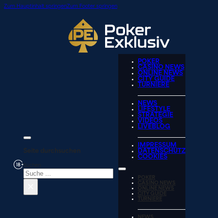
Zum Hauptinhalt springen
Zum Footer springen
POKER
CASINO NEWS
ONLINE NEWS
CITY GUIDE
TURNIERE
NEWS
LIFESTYLE
STRATEGIE
VIDEOS
LIVEBLOG
IMPRESSUM
Seite durchsuchen
DATENSCHUTZ
COOKIES
Suchen
POKER
×
CASINO NEWS
ONLINE NEWS
CITY GUIDE
TURNIERE
NEWS