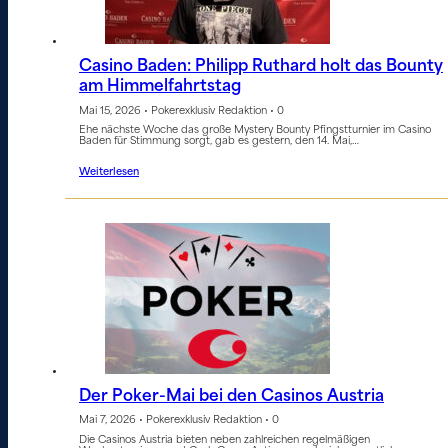
Casino Baden: Philipp Ruthard holt das Bounty
am Himmelfahrtstag
Mai 15, 2026 • Pokerexklusiv Redaktion • 0
Ehe nächste Woche das große Mystery Bounty Pfingstturnier im Casino
Baden für Stimmung sorgt, gab es gestern, den 14. Mai,…
Weiterlesen
Der Poker-Mai bei den Casinos Austria
Mai 7, 2026 • Pokerexklusiv Redaktion • 0
Die Casinos Austria bieten neben zahlreichen regelmäßigen