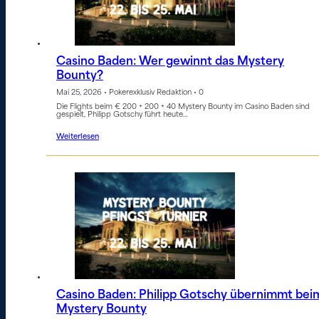
Casino Baden: Wer gewinnt das Mystery
Bounty?
Mai 25, 2026 • Pokerexklusiv Redaktion • 0
Die Flights beim € 200 + 200 + 40 Mystery Bounty im Casino Baden sind
gespielt, Philipp Gotschy führt heute…
Weiterlesen
Casino Baden: Philipp Gotschy übernimmt bei
Mystery Bounty