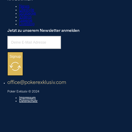
News
Lifestyle
Strategie
Videos
Galerie
Liveblog
Jetzt zu unserem Newsletter anmelden
Signup
office@pokerexklusiv.com
Poker Exklusiv © 2024
Impressum
Datenschutz