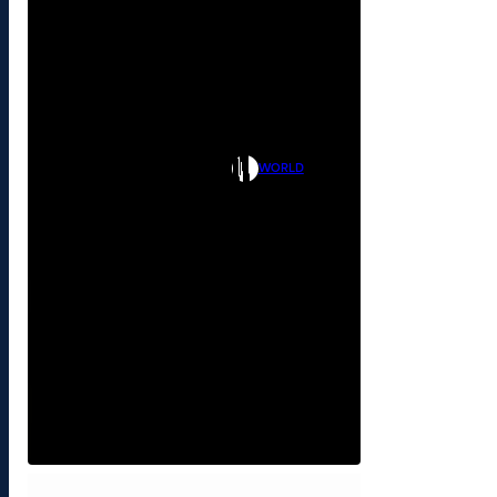
WORLD