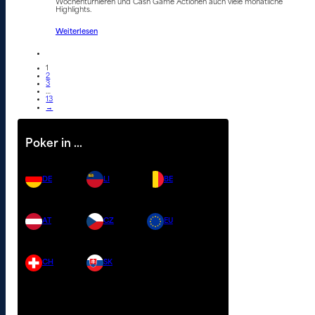
Wochenturnieren und Cash Game Actionen auch viele monatliche
Highlights.
Weiterlesen
1
2
3
…
13
→
Poker in …
DE
LI
BE
AT
CZ
EU
CH
SK