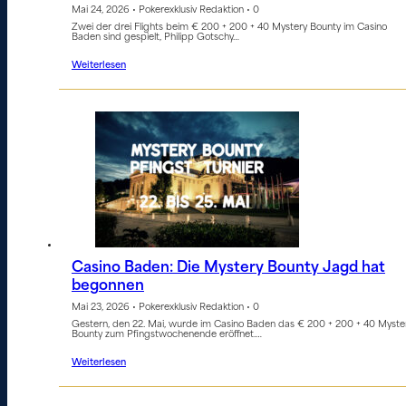
Mai 24, 2026 • Pokerexklusiv Redaktion • 0
Zwei der drei Flights beim € 200 + 200 + 40 Mystery Bounty im Casino
Baden sind gespielt, Philipp Gotschy…
Weiterlesen
Casino Baden: Die Mystery Bounty Jagd hat
begonnen
Mai 23, 2026 • Pokerexklusiv Redaktion • 0
Gestern, den 22. Mai, wurde im Casino Baden das € 200 + 200 + 40 Myste
Bounty zum Pfingstwochenende eröffnet.…
Weiterlesen