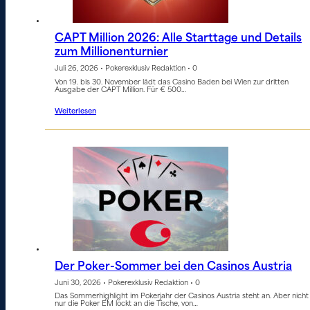
CAPT Million 2026: Alle Starttage und Details
zum Millionenturnier
Juli 26, 2026 • Pokerexklusiv Redaktion • 0
Von 19. bis 30. November lädt das Casino Baden bei Wien zur dritten
Ausgabe der CAPT Million. Für € 500…
Weiterlesen
Der Poker-Sommer bei den Casinos Austria
Juni 30, 2026 • Pokerexklusiv Redaktion • 0
Das Sommerhighlight im Pokerjahr der Casinos Austria steht an. Aber nicht
nur die Poker EM lockt an die Tische, von…