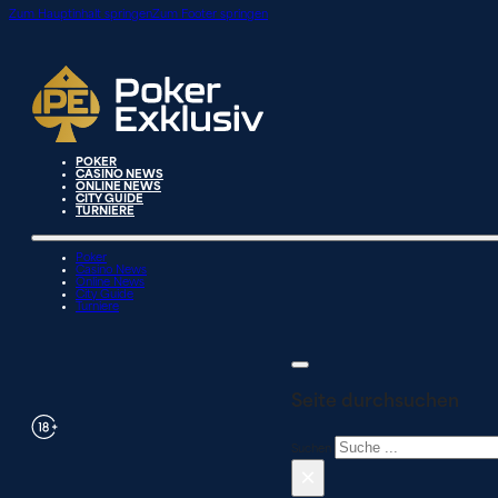
Zum Hauptinhalt springen
Zum Footer springen
POKER
CASINO NEWS
ONLINE NEWS
CITY GUIDE
TURNIERE
Poker
Casino News
Online News
City Guide
Turniere
Seite durchsuchen
Suchen
×