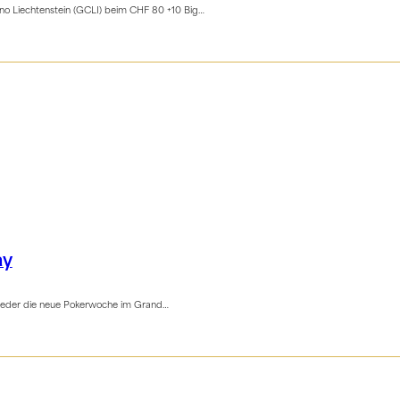
asino Liechtenstein (GCLI) beim CHF 80 +10 Big…
ay
wieder die neue Pokerwoche im Grand…