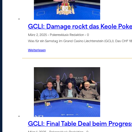
GCLI: Damage rockt das Keole Pok
März 2, 2025 • Pokerexklusiv Redaktion • 0
Was für ein Samstag im Grand Casino Liechtenstein (GCLI). Das CHF 1
Weiterlesen
GCLI: Final Table Deal beim Progre