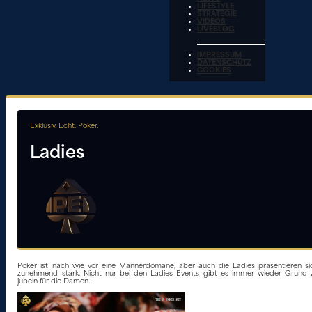
LIFESTYLE
STRATEGIE
VIDEOS
LIVEBLOG
IMPRESSUM
DATENSCHUTZ
COOKIES
Exklusiv. Echt. Poker.
Ladies
Poker ist nach wie vor eine Männerdomäne, aber auch die Ladies präsentieren si
zunehmend stark. Nicht nur bei den Ladies Events gibt es immer wieder Grund 
jubeln für die Damen.