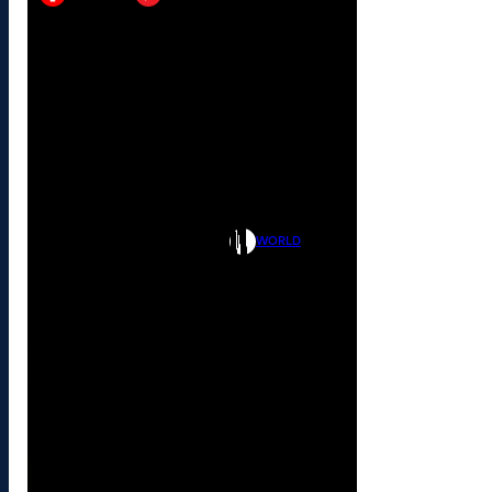
WORLD