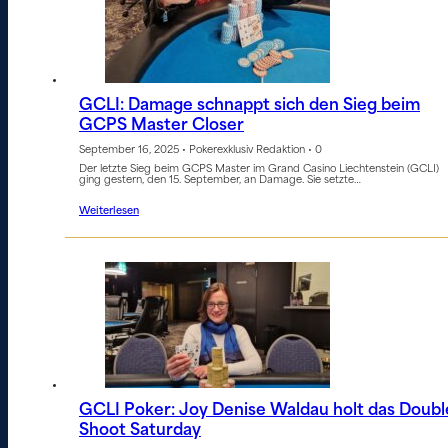
GCLI: Damage schnappt sich den Sieg beim
GCPS Master Closer
September 16, 2025 • Pokerexklusiv Redaktion • 0
Der letzte Sieg beim GCPS Master im Grand Casino Liechtenstein (GCLI)
ging gestern, den 15. September, an Damage. Sie setzte…
Weiterlesen
GCLI Poker: Joy Denise Waldau holt das Doubl
Shoot Saturday