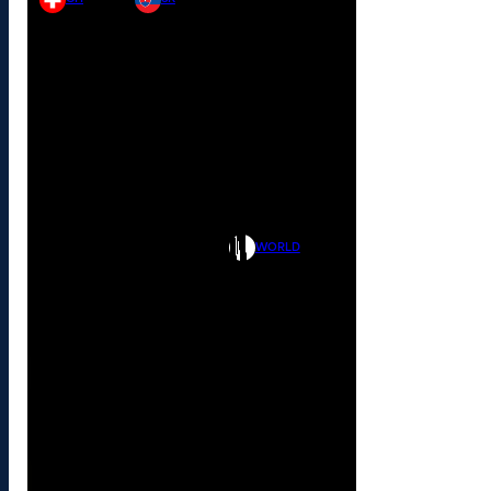
WORLD