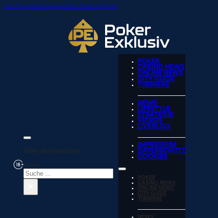
Zum Hauptinhalt springen
Zum Footer springen
POKER
CASINO NEWS
ONLINE NEWS
CITY GUIDE
TURNIERE
NEWS
LIFESTYLE
STRATEGIE
VIDEOS
LIVEBLOG
IMPRESSUM
Seite durchsuchen
DATENSCHUTZ
COOKIES
Suchen
POKER
×
CASINO NEWS
ONLINE NEWS
CITY GUIDE
TURNIERE
NEWS