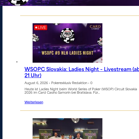
WSOPC Slovakia: Ladies Night – Livestream (a
21 Uhr)
August 6, 2026 • Pokerexklusiv Redaktion • 0
Heute ist Ladies Night beim World Series of Poker (WSOP) Circuit Slovakia
2026 im Card Casino Samorin bei Bratislava. Für…
Weiterlesen