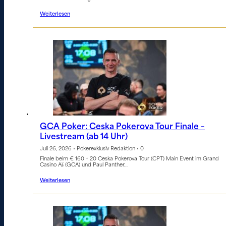
Weiterlesen
GCA Poker: Ceska Pokerova Tour Finale –
Livestream (ab 14 Uhr)
Juli 26, 2026 • Pokerexklusiv Redaktion • 0
Finale beim € 160 + 20 Ceska Pokerova Tour (CPT) Main Event im Grand
Casino Aš (GCA) und Paul Panther…
Weiterlesen