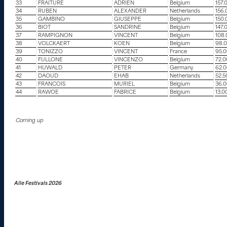
33
FRAITURE
ADRIEN
Belgium
157.
34
RUBEN
ALEXANDER
Netherlands
156.
35
GAMBINO
GIUSEPPE
Belgium
150.
36
BIOT
SANDRINE
Belgium
147.
37
RAMPIGNON
VINCENT
Belgium
108
38
VOLCKAERT
KOEN
Belgium
98.
39
TONIZZO
VINCENT
France
95.
40
FULLONE
VINCENZO
Belgium
72.
41
HUWALD
PETER
Germany
62.
42
DAOUD
EHAB
Netherlands
52.5
43
FRANCOIS
MURIEL
Belgium
36.
44
RAWOE
FABRICE
Belgium
13.0
Coming up
Alle Festivals 2026