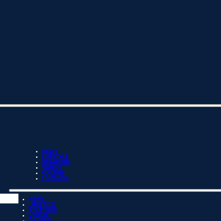
NEWS
LIFESTYLE
STRATEGIE
VIDEOS
GALERIE
LIVEBLOG
NEWS
LIFESTYLE
STRATEGIE
VIDEOS