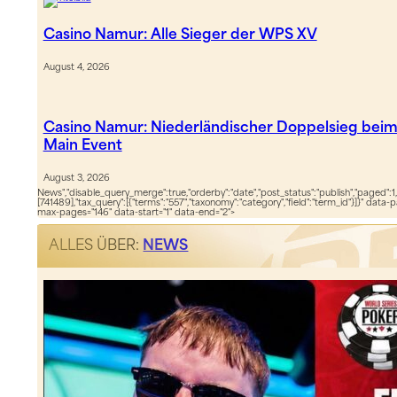
Casino Namur: Alle Sieger der WPS XV
August 4, 2026
Casino Namur: Niederländischer Doppelsieg bei
Main Event
August 3, 2026
News","disable_query_merge":true,"orderby":"date","post_status":"publish","paged":1,
[741489],"tax_query":[{"terms":"557","taxonomy":"category","field":"term_id"}]}" data-
max-pages="146" data-start="1" data-end="2">
ALLES ÜBER:
NEWS