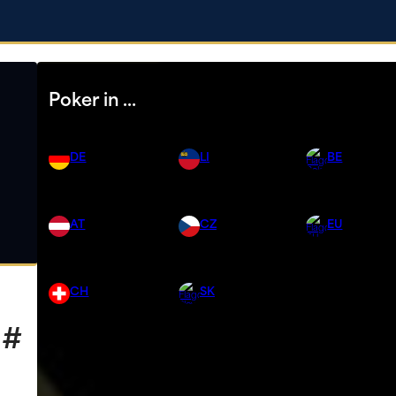
Poker in …
DE
LI
BE
AT
CZ
EU
CH
SK
 #