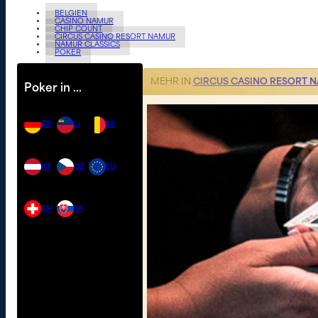
BELGIEN
CASINO NAMUR
CHIP COUNT
CIRCUS CASINO RESORT NAMUR
NAMUR CLASSICS
POKER
MEHR IN
CIRCUS CASINO RESORT 
Poker in …
DE
LI
BE
AT
CZ
EU
CH
SK