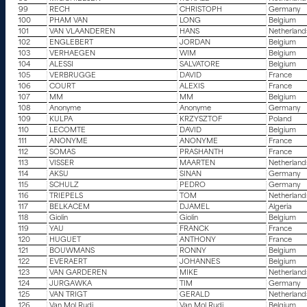
99
RECH
CHRISTOPH
Germany
100
PHAM VAN
LONG
Belgium
101
VAN VLAANDEREN
HANS
Netherland
102
ENGLEBERT
JORDAN
Belgium
103
VERHAEGEN
WIM
Belgium
104
ALESSI
SALVATORE
Belgium
105
VERBRUGGE
DAVID
France
106
COURT
ALEXIS
France
107
MM
MM
Belgium
108
Anonyme
Anonyme
Germany
109
KULPA
KRZYSZTOF
Poland
110
LECOMTE
DAVID
Belgium
111
ANONYME
ANONYME
France
112
SOMAS
PRASHANTH
France
113
VISSER
MAARTEN
Netherland
114
AKSU
SINAN
Germany
115
SCHULZ
PEDRO
Germany
116
TRIEPELS
TOM
Netherland
117
BELKACEM
DJAMEL
Algeria
118
Giolin
Giolin
Belgium
119
YAU
FRANCK
France
120
HUGUET
ANTHONY
France
121
BOUWMANS
RONNY
Belgium
122
EVERAERT
JOHANNES
Belgium
123
VAN GARDEREN
MIKE
Netherland
124
JURGAWKA
TIM
Germany
125
VAN TRIGT
GERALD
Netherland
126
Van Mol Rudi
Van Mol Rudi
Belgium