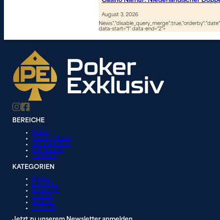
Casino Namur: Niederländischer Dopp
August 3, 2026
News","disable_query_merge":true,"orderby":"date","
data-start="1" data-end="2">
BEREICHE
Poker
Casino News
Online News
City Guide
Turniere
KATEGORIEN
News
Lifestyle
Strategie
Videos
Galerie
Liveblog
Jetzt zu unserem Newsletter anmelden