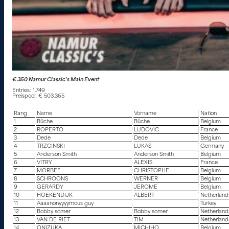
€ 350 Namur Classic’s Main Event
Entries: 1.749
Preispool: € 503.365
Rang
Name
Vorname
Nation
1
Bûche
Bûche
Belgium
2
ROPERTO
LUDOVIC
France
3
Dede
Dede
Belgium
4
TRZCINSKI
LUKAS
Germany
5
Anderson Smith
Anderson Smith
Belgium
6
VITRY
ALEXIS
France
7
MORBEE
CHRISTOPHE
Belgium
8
SCHROONS
WERNER
Belgium
9
GERARDY
JEROME
Belgium
10
HOEKENDIJK
ALBERT
Netherland
11
Aaaanonyyyymous guy
Turkey
12
Bobby somer
Bobby somer
Netherland
13
VAN DE RIET
TIM
Netherland
14
ONIZUKA
MICHIHO
Belgium