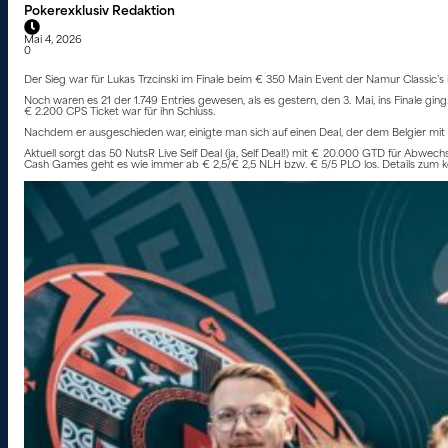
Pokerexklusiv Redaktion
Mai 4, 2026
0
Der Sieg war für Lukas Trzcinski im Finale beim € 350 Main Event der Namur Classic’s
Noch waren es 21 der 1.749 Entries gewesen, als es gestern, den 3. Mai, ins Finale ging
€ 2.200 CPS Ticket war für ihn Schluss.
Nachdem er ausgeschieden war, einigte man sich auf einen Deal, der dem Belgier mit
Aktuell sorgt das 50 NutsR Live Self Deal (ja, Self Deal!) mit € 20.000 GTD für Abwec
Cash Games geht es wie immer ab € 2,5/€ 2,5 NLH bzw. € 5/5 PLO los. Details zum ko