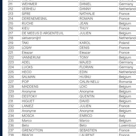
211
WEHMER
DANIEL
Germany
212
VERHEIJ
DANNY
Netherland
213
SIFRE
NATHALIE
France
214
DERENEMESNIL
ROMAIN
France
215
RUCHE
JEAN
Belgium
216
KIEU
THUY
France
217
DE MEEUS D ARGENTEUIL
JULIEN
Belgium
218
sietseromijn1
Netherland
219
TAKI
KAROL
Poland
220
LOSAY
DENIS
France
221
Eleazar
Eleazar
France
222
VANNERUM
TONY
Belgium
223
ADEL
MAJED
Germany
224
LUCKS
FLORIAN
Germany
225
HECO
EDIN
Netherland
226
SALMAN
HUSNU
Belgium
227
POP
CALIN-NELU
Romania
228
MADDENS
LOIC
Belgium
229
Anonyme
Anonyme
Belgium
230
DESTOKY
QUENTIN
Belgium
231
HIGUET
DAVID
Belgium
232
LANIEZ
JULIEN
France
233
Anonyme
Anonyme
Belgium
234
MOSCA
ENRICO
Italy
235
Marco
Marco
Belgium
236
Beto
Beto
Luxembou
237
GRENOTTON
SEBASTIEN
France
238
BRACH
LAURENT
France