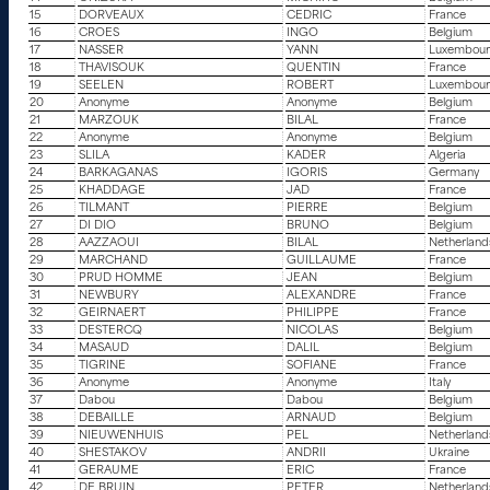
15
DORVEAUX
CEDRIC
France
16
CROES
INGO
Belgium
17
NASSER
YANN
Luxembou
18
THAVISOUK
QUENTIN
France
19
SEELEN
ROBERT
Luxembou
20
Anonyme
Anonyme
Belgium
21
MARZOUK
BILAL
France
22
Anonyme
Anonyme
Belgium
23
SLILA
KADER
Algeria
24
BARKAGANAS
IGORIS
Germany
25
KHADDAGE
JAD
France
26
TILMANT
PIERRE
Belgium
27
DI DIO
BRUNO
Belgium
28
AAZZAOUI
BILAL
Netherland
29
MARCHAND
GUILLAUME
France
30
PRUD HOMME
JEAN
Belgium
31
NEWBURY
ALEXANDRE
France
32
GEIRNAERT
PHILIPPE
France
33
DESTERCQ
NICOLAS
Belgium
34
MASAUD
DALIL
Belgium
35
TIGRINE
SOFIANE
France
36
Anonyme
Anonyme
Italy
37
Dabou
Dabou
Belgium
38
DEBAILLE
ARNAUD
Belgium
39
NIEUWENHUIS
PEL
Netherland
40
SHESTAKOV
ANDRII
Ukraine
41
GERAUME
ERIC
France
42
DE BRUIN
PETER
Netherland