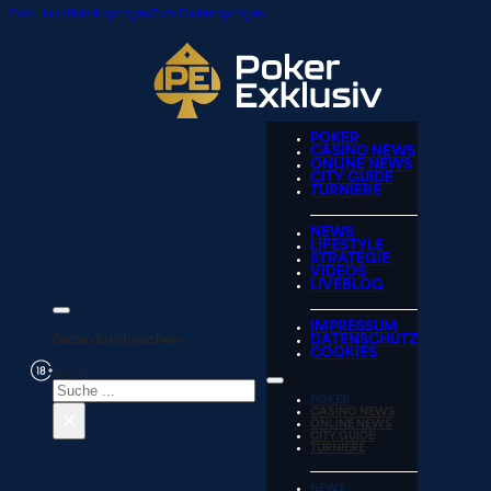
Zum Hauptinhalt springen
Zum Footer springen
POKER
CASINO NEWS
ONLINE NEWS
CITY GUIDE
TURNIERE
NEWS
LIFESTYLE
STRATEGIE
VIDEOS
LIVEBLOG
IMPRESSUM
Seite durchsuchen
DATENSCHUTZ
COOKIES
Suchen
POKER
×
CASINO NEWS
ONLINE NEWS
CITY GUIDE
TURNIERE
NEWS