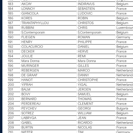
183
AKCAY
INDIRAVUS
Belgium
184
LONNOY
SEBASTIEN
France
185
GIANCOLA
LUDOVIC
France
186
KORES
ROBIN
Belgium
187
TRIANTAPHYLLOU
CHRISTOS
Belgium
188
RUBBINI
CHRIS
Luxembou
189
S.Contemporain
S.Contemporain
Belgium
190
FLIEGEN
ROMAN
Germany
191
HENRY
PHILIPPE
France
192
COLACURCIO
DANIEL
Belgium
193
DECKER
HERVE
France
194
JOULIE
REMI
France
195
Mara Donna
Mara Donna
France
196
MURINGER
GILLES
France
197
REBERGEN
MARCO
Netherland
198
DE GRAAF
DANNY
Netherland
199
HANOT
CHRISTOPHE
France
200
YIFRAH
YIGAL
Netherland
201
BALM
JEROEN
Netherland
202
BOVY
SAMUEL
Belgium
203
BERNARD
THOMAS
France
204
PERDEREAU
CLEMENT
France
205
PEYCHEV
GEORGI
Bulgaria
206
SOTREZ
WILLIAM
Belgium
207
LABRYGA
JEAN
France
208
GABEL
RICARDO
Netherland
209
BURTIN
NICOLAS
France
210
NIEFER
TIM
Germany