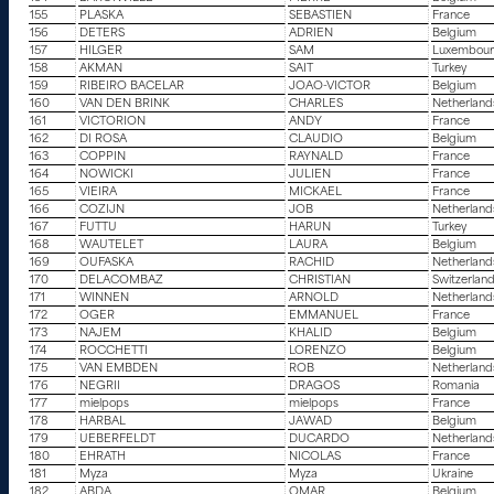
155
PLASKA
SEBASTIEN
France
156
DETERS
ADRIEN
Belgium
157
HILGER
SAM
Luxembou
158
AKMAN
SAIT
Turkey
159
RIBEIRO BACELAR
JOAO-VICTOR
Belgium
160
VAN DEN BRINK
CHARLES
Netherland
161
VICTORION
ANDY
France
162
DI ROSA
CLAUDIO
Belgium
163
COPPIN
RAYNALD
France
164
NOWICKI
JULIEN
France
165
VIEIRA
MICKAEL
France
166
COZIJN
JOB
Netherland
167
FUTTU
HARUN
Turkey
168
WAUTELET
LAURA
Belgium
169
OUFASKA
RACHID
Netherland
170
DELACOMBAZ
CHRISTIAN
Switzerlan
171
WINNEN
ARNOLD
Netherland
172
OGER
EMMANUEL
France
173
NAJEM
KHALID
Belgium
174
ROCCHETTI
LORENZO
Belgium
175
VAN EMBDEN
ROB
Netherland
176
NEGRII
DRAGOS
Romania
177
mielpops
mielpops
France
178
HARBAL
JAWAD
Belgium
179
UEBERFELDT
DUCARDO
Netherland
180
EHRATH
NICOLAS
France
181
Myza
Myza
Ukraine
182
ABDA
OMAR
Belgium