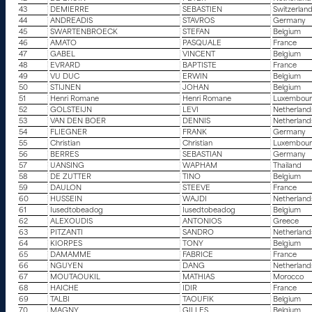
43
DEMIERRE
SEBASTIEN
Switzerlan
44
ANDREADIS
STAVROS
Germany
45
SWARTENBROECK
STEFAN
Belgium
46
AMATO
PASQUALE
France
47
GABEL
VINCENT
Belgium
48
EVRARD
BAPTISTE
France
49
VU DUC
ERWIN
Belgium
50
STIJNEN
JOHAN
Belgium
51
Henri Romane
Henri Romane
Luxembou
52
GOLSTEIJN
LEVI
Netherland
53
VAN DEN BOER
DENNIS
Netherland
54
FLIEGNER
FRANK
Germany
55
Christian
Christian
Luxembou
56
BERRES
SEBASTIAN
Germany
57
UANSING
WAPHAM
Thailand
58
DE ZUTTER
TINO
Belgium
59
DAULON
STEEVE
France
60
HUSSEIN
WAJDI
Netherland
61
Iusedtobeadog
Iusedtobeadog
Belgium
62
ALEXOUDIS
ANTONIOS
Greece
63
PITZANTI
SANDRO
Netherland
64
KIORPES
TONY
Belgium
65
DAMAMME
FABRICE
France
66
NGUYEN
DANG
Netherland
67
MOUTAOUKIL
MATHIAS
Morocco
68
HAICHE
IDIR
France
69
TALBI
TAOUFIK
Belgium
70
MAGNY
GILLES
Belgium