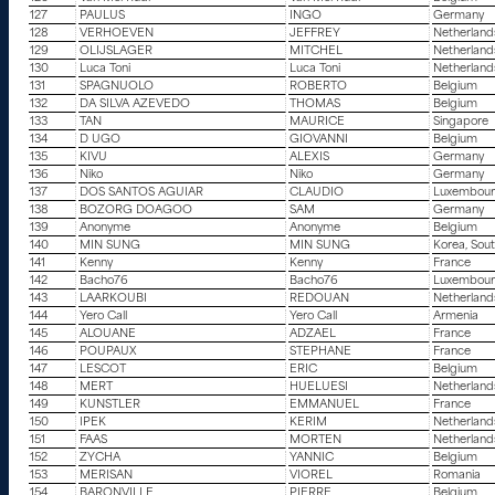
127
PAULUS
INGO
Germany
128
VERHOEVEN
JEFFREY
Netherland
129
OLIJSLAGER
MITCHEL
Netherland
130
Luca Toni
Luca Toni
Netherland
131
SPAGNUOLO
ROBERTO
Belgium
132
DA SILVA AZEVEDO
THOMAS
Belgium
133
TAN
MAURICE
Singapore
134
D UGO
GIOVANNI
Belgium
135
KIVU
ALEXIS
Germany
136
Niko
Niko
Germany
137
DOS SANTOS AGUIAR
CLAUDIO
Luxembou
138
BOZORG DOAGOO
SAM
Germany
139
Anonyme
Anonyme
Belgium
140
MIN SUNG
MIN SUNG
Korea, Sou
141
Kenny
Kenny
France
142
Bacho76
Bacho76
Luxembou
143
LAARKOUBI
REDOUAN
Netherland
144
Yero Call
Yero Call
Armenia
145
ALOUANE
ADZAEL
France
146
POUPAUX
STEPHANE
France
147
LESCOT
ERIC
Belgium
148
MERT
HUELUESI
Netherland
149
KUNSTLER
EMMANUEL
France
150
IPEK
KERIM
Netherland
151
FAAS
MORTEN
Netherland
152
ZYCHA
YANNIC
Belgium
153
MERISAN
VIOREL
Romania
154
BARONVILLE
PIERRE
Belgium