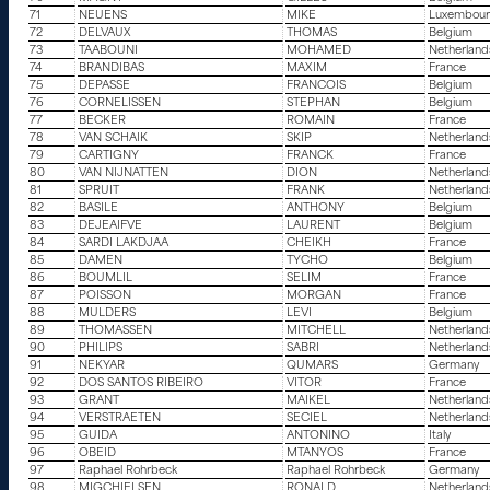
71
NEUENS
MIKE
Luxembou
72
DELVAUX
THOMAS
Belgium
73
TAABOUNI
MOHAMED
Netherland
74
BRANDIBAS
MAXIM
France
75
DEPASSE
FRANCOIS
Belgium
76
CORNELISSEN
STEPHAN
Belgium
77
BECKER
ROMAIN
France
78
VAN SCHAIK
SKIP
Netherland
79
CARTIGNY
FRANCK
France
80
VAN NIJNATTEN
DION
Netherland
81
SPRUIT
FRANK
Netherland
82
BASILE
ANTHONY
Belgium
83
DEJEAIFVE
LAURENT
Belgium
84
SARDI LAKDJAA
CHEIKH
France
85
DAMEN
TYCHO
Belgium
86
BOUMLIL
SELIM
France
87
POISSON
MORGAN
France
88
MULDERS
LEVI
Belgium
89
THOMASSEN
MITCHELL
Netherland
90
PHILIPS
SABRI
Netherland
91
NEKYAR
QUMARS
Germany
92
DOS SANTOS RIBEIRO
VITOR
France
93
GRANT
MAIKEL
Netherland
94
VERSTRAETEN
SECIEL
Netherland
95
GUIDA
ANTONINO
Italy
96
OBEID
MTANYOS
France
97
Raphael Rohrbeck
Raphael Rohrbeck
Germany
98
MIGCHIELSEN
RONALD
Netherland