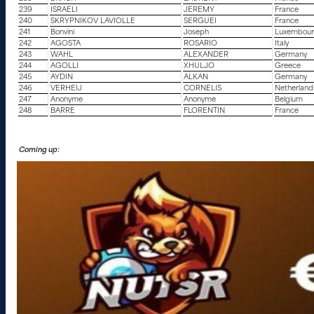
239
ISRAELI
JEREMY
France
240
SKRYPNIKOV LAVIOLLE
SERGUEI
France
241
Bonvini
Joseph
Luxembou
242
AGOSTA
ROSARIO
Italy
243
WAHL
ALEXANDER
Germany
244
AGOLLI
XHULJO
Greece
245
AYDIN
ALKAN
Germany
246
VERHEIJ
CORNELIS
Netherland
247
Anonyme
Anonyme
Belgium
248
BARRE
FLORENTIN
France
Coming up: