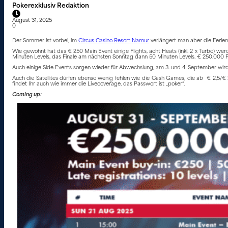
Pokerexklusiv Redaktion
August 31, 2025
0
Der Sommer ist vorbei, im
Circus Casino Resort Namur
verlängert man aber die Ferien
Wie gewohnt hat das € 250 Main Event einige Flights, acht Heats (inkl. 2 x Turbo) we
Minuten Levels, das Finale am nächsten Sonntag dann 50 Minuten Levels. € 250.000 P
Auch einige Side Events sorgen wieder für Abwechslung, am 3. und 4. September w
Auch die Satellites dürfen ebenso wenig fehlen wie die Cash Games, die ab € 2,5/€
findet Ihr auch wie immer die Livecoverage, das Passwort ist „poker“.
Coming up: