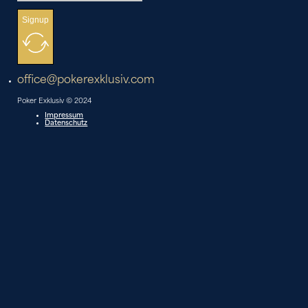
Signup
office@pokerexklusiv.com
Poker Exklusiv © 2024
Impressum
Datenschutz