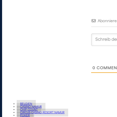
Abonniere
0
COMMEN
BELGIEN
CASINO NAMUR
CHIP COUNT
CIRCUS CASINO RESORT NAMUR
POKER