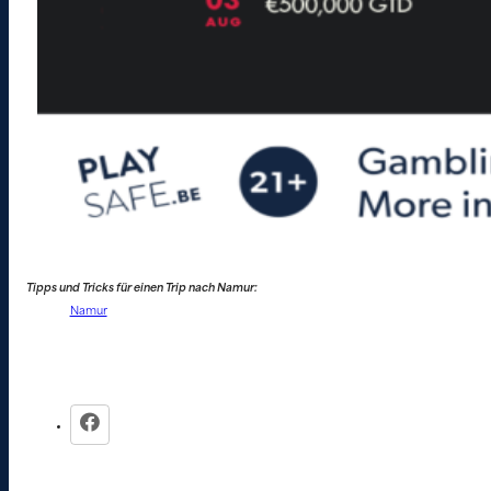
Tipps und Tricks für einen Trip nach Namur:
Namur