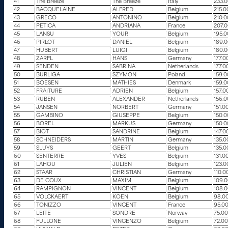
41
The Breeze
The Breeze
Italy
233.
42
BACQUELAINE
ALFRED
Belgium
215.0
43
GRECO
ANTONINO
Belgium
210.
44
PETICA
ANDRIANA
France
207.
45
LANSU
YOURI
Belgium
195.
46
PIRLOT
DANIEL
Belgium
189.
47
HUBERT
LUIGI
Belgium
180.
48
ZARFL
HANS
Germany
177.0
49
SENDEN
SABRINA
Netherlands
177.0
50
BURLIGA
SZYMON
Poland
159.
51
BOESEN
MATHIES
Denmark
159.
52
FRAITURE
ADRIEN
Belgium
157.0
53
RUBEN
ALEXANDER
Netherlands
156.
54
JANSEN
NORBERT
Germany
151.0
55
GAMBINO
GIUSEPPE
Belgium
150.
56
BOREL
MARKUS
Germany
150.
57
BIOT
SANDRINE
Belgium
147.0
58
SCHNEIDERS
MARTIN
Germany
135.0
59
SLUYS
GEERT
Belgium
135.0
60
SENTERRE
YVES
Belgium
131.0
61
LAHOU
JULIEN
Belgium
123.0
62
STAAR
CHRISTIAN
Germany
110.0
63
DE COUX
MAXIM
Belgium
109.
64
RAMPIGNON
VINCENT
Belgium
108.
65
VOLCKAERT
KOEN
Belgium
98.0
66
TONIZZO
VINCENT
France
95.0
67
LEITE
SONDRE
Norway
75.0
68
FULLONE
VINCENZO
Belgium
72.0