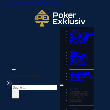
Zum Hauptinhalt springen
Zum Footer springen
POKER
CASINO NEWS
ONLINE NEWS
CITY GUIDE
TURNIERE
NEWS
LIFESTYLE
STRATEGIE
VIDEOS
LIVEBLOG
IMPRESSUM
Seite durchsuchen
DATENSCHUTZ
COOKIES
Suchen
POKER
×
CASINO NEWS
ONLINE NEWS
CITY GUIDE
TURNIERE
NEWS