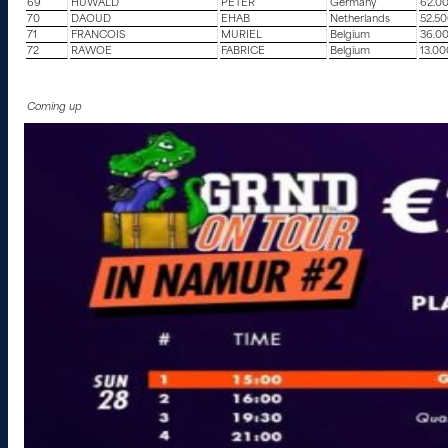
69
HUWALD
PETER
Germany
62.0
70
DAOUD
EHAB
Netherlands
52.50
71
FRANCOIS
MURIEL
Belgium
36.0
72
RAWOE
FABRICE
Belgium
13.00
Coming up