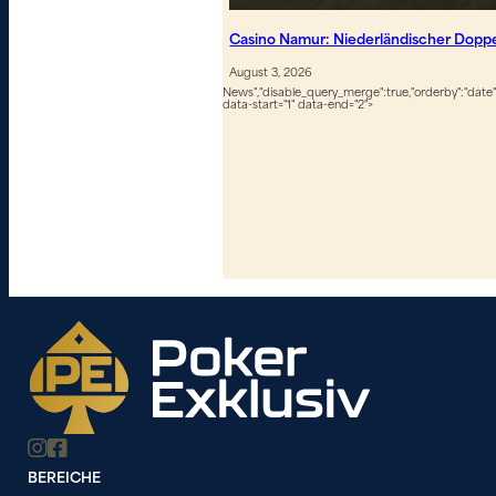
Casino Namur: Niederländischer Dopp
August 3, 2026
News","disable_query_merge":true,"orderby":"date","
data-start="1" data-end="2">
BEREICHE