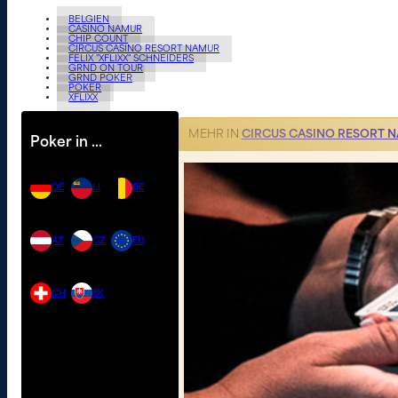
BELGIEN
CASINO NAMUR
CHIP COUNT
CIRCUS CASINO RESORT NAMUR
FELIX "XFLIXX" SCHNEIDERS
GRND ON TOUR
GRND POKER
POKER
XFLIXX
MEHR IN
CIRCUS CASINO RESORT 
Poker in …
DE
LI
BE
AT
CZ
EU
CH
SK