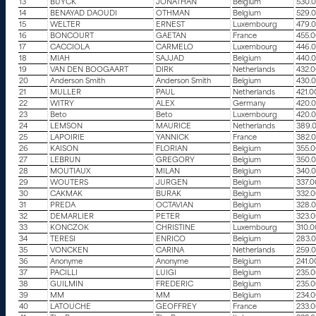
13
BUYCK
JONATHAN
Belgium
530.
14
BENAYAD DAOUDI
OTHMAN
Belgium
529.
15
WELTER
ERNEST
Luxembourg
479.
16
BONCOURT
GAETAN
France
455.
17
CACCIOLA
CARMELO
Luxembourg
446.
18
MIAH
SAJJAD
Belgium
440.
19
VAN DEN BOOGAART
DIRK
Netherlands
432.
20
Anderson Smith
Anderson Smith
Belgium
430.
21
MULLER
PAUL
Netherlands
421.0
22
WITRY
ALEX
Germany
420.
23
Beto
Beto
Luxembourg
420.
24
LEMSON
MAURICE
Netherlands
389.
25
LAPOIRIE
YANNICK
France
382.
26
KAISON
FLORIAN
Belgium
355.
27
LEBRUN
GREGORY
Belgium
350.
28
MOUTIAUX
MILAN
Belgium
340.
29
WOUTERS
JURGEN
Belgium
337.
30
CAKMAK
BURAK
Belgium
332.
31
PREDA
OCTAVIAN
Belgium
328.
32
DEMARLIER
PETER
Belgium
323.
33
KONCZOK
CHRISTINE
Luxembourg
310.
34
TERESI
ENRICO
Belgium
283.
35
VONCKEN
CARINA
Netherlands
259.
36
Anonyme
Anonyme
Belgium
241.0
37
PACILLI
LUIGI
Belgium
235.
38
GUILMIN
FREDERIC
Belgium
235.
39
MM
MM
Belgium
234.
40
LATOUCHE
GEOFFREY
France
233.