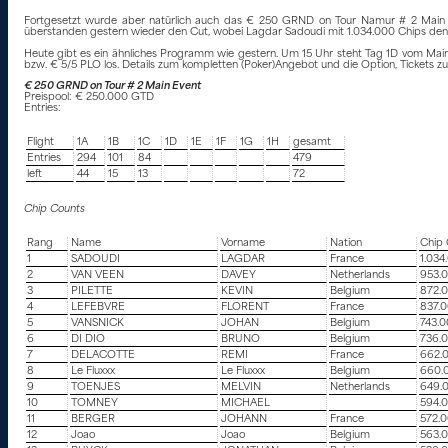
Fortgesetzt wurde aber natürlich auch das € 250 GRND on Tour Namur # 2 Main Eve
überstanden gestern wieder den Cut, wobei Lagdar Sadoudi mit 1.034.000 Chips den Ta
Heute gibt es ein ähnliches Programm wie gestern. Um 15 Uhr steht Tag 1D vom Mai
bzw. € 5/5 PLO los. Details zum kompletten (Poker)Angebot und die Option, Tickets zu 
€ 250 GRND on Tour # 2 Main Event
Preispool: € 250.000 GTD
Entries:
Flight
1A
1B
1C
1D
1E
1F
1G
1H
gesamt
Entries
294
101
84
479
left
44
15
13
72
Chip Counts
Rang
Name
Vorname
Nation
Chip 
1
SADOUDI
LAGDAR
France
1.034
2
VAN VEEN
DAVEY
Netherlands
953.
3
PILETTE
KEVIN
Belgium
872.
4
LEFEBVRE
FLORENT
France
837.
5
VANSNICK
JOHAN
Belgium
743.
6
DI DIO
BRUNO
Belgium
736.
7
DELACOTTE
REMI
France
662.
8
Le Fluxxx
Le Fluxxx
Belgium
660.
9
TOENJES
MELVIN
Netherlands
649.
10
TOMNEY
MICHAEL
594.
11
BERGER
JOHANN
France
572.
12
Joao
Joao
Belgium
563.