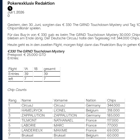
Pokerexklusiv Redaktion
Juli 1, 2026
0
Gestern, den 30. Juni, sorgten das € 330 The GRND Touchdown Mystery und Tag
Chipsmillionär spielen.
Für das Buy-in von € 330 gab es beim The GRND Touchdown Mystery 30.000 Chips, die 
blieben am Ende übrig. Der Deutsche CircusJ holte den Tagessieg mit 344.000 Chips.
Heute geht es in den zweiten Flight, morgen folgt dann das Finale.Vom Buy-In gehen €
€330 The GRND Touchdown Mystery
Preispool: € 25.000 GTD
Entries:
Flight
1A
1B
gesamt
Entries
39
39
left
7
7
Chip Counts
Rang
Name
Vorname
Nation
Chips
1
CircusJ
CircusJ
Germany
344.000
2
HAMELRYCK
LIONEL
Belgium
318.000
3
ZAPPALUTION
ZAPPALUTION
Germany
185.000
4
TILMONT
NATHANAEL
France
117.000
5
LABORIE
MARC
France
77.000
6
LANDERIEUX
MAXIME
France
69.000
7
Bruksail
Bruksail
Belgium
60.000