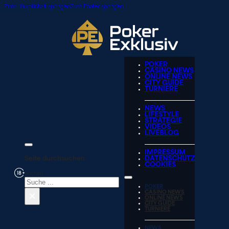
Zum Hauptinhalt springen
Zum Footer springen
POKER
CASINO NEWS
ONLINE NEWS
CITY GUIDE
TURNIERE
NEWS
LIFESTYLE
STRATEGIE
VIDEOS
LIVEBLOG
IMPRESSUM
Seite durchsuchen
DATENSCHUTZ
COOKIES
Suchen
POKER
×
CASINO NEWS
ONLINE NEWS
CITY GUIDE
TURNIERE
NEWS