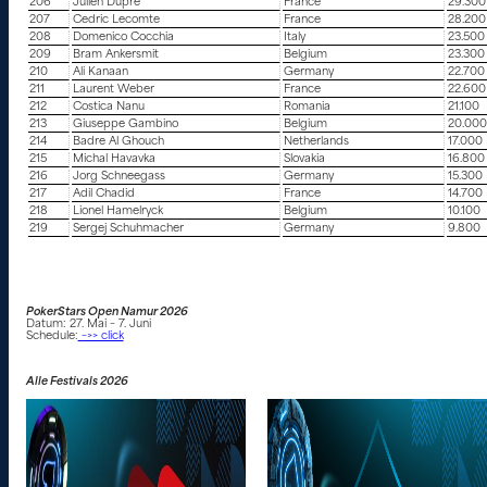
206
Julien Dupre
France
29.300
207
Cedric Lecomte
France
28.200
208
Domenico Cocchia
Italy
23.500
209
Bram Ankersmit
Belgium
23.300
210
Ali Kanaan
Germany
22.700
211
Laurent Weber
France
22.600
212
Costica Nanu
Romania
21.100
213
Giuseppe Gambino
Belgium
20.000
214
Badre Al Ghouch
Netherlands
17.000
215
Michal Havavka
Slovakia
16.800
216
Jorg Schneegass
Germany
15.300
217
Adil Chadid
France
14.700
218
Lionel Hamelryck
Belgium
10.100
219
Sergej Schuhmacher
Germany
9.800
PokerStars Open Namur 2026
Datum: 27. Mai – 7. Juni
Schedule:
–>> click
Alle Festivals 2026