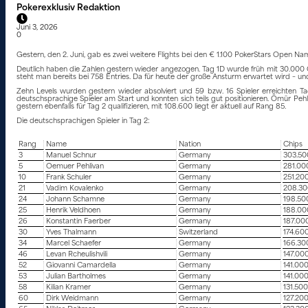
Pokerexklusiv Redaktion
Juni 3, 2026
0
Gestern, den 2. Juni, gab es zwei weitere Flights bei den € 1.100 PokerStars Open N
Deutlich haben die Zahlen gestern wieder angezogen. Tag 1D wurde früh mit 30.000 
steht man bereits bei 758 Entries. Da für heute der große Ansturm erwartet wird – und 
Zehn Levels wurden gestern wieder absolviert und 59 bzw. 16 Spieler erreichten 
deutschsprachige Spieler am Start und konnten sich teils gut positionieren. Ömür Pehli
gestern ebenfalls für Tag 2 qualifizieren, mit 108.600 liegt er aktuell auf Rang 85.
Die deutschsprachigen Spieler in Tag 2:
Rang
Name
Nation
Chips
3
Manuel Schnur
Germany
303.50
5
Oemuer Pehlivan
Germany
281.00
10
Frank Schuler
Germany
251.20
21
Vadim Kovalenko
Germany
208.30
24
Johann Schamne
Germany
198.50
25
Henrik Veldhoen
Germany
188.00
26
Konstantin Faerber
Germany
187.00
30
Yves Thalmann
Switzerland
174.60
34
Marcel Schaefer
Germany
166.30
46
Levan Rcheulishvili
Germany
147.00
52
Giovanni Camardella
Germany
141.00
53
Julian Bartholmes
Germany
141.00
58
Kilian Kramer
Germany
131.500
60
Dirk Weidmann
Germany
127.20