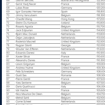
66
Jasmin Sertovic
Bosnia and Herzegovina
122.90
67
Samir Hadj Nacer
France
122.50
68
Lukas Rose
Germany
120.20
69
Igor Gonzalez Hernaez
Spain
118.80
70
Jimmy Vancutsem
Belgium
118.30
71
Chaofei Wang
Hong Kong
117.200
72
Steinn Du Karlsson
Iceland
115.80
73
Rosario Agosta
Belgium
115.700
74
Jack Edjourian
United Kingdom
114.90
75
Bjoirn Mac Donald
Netherlands
113.80
76
Dejan Jakovljevic
Netherlands
113.00
77
Roderick Macneil
United Kingdom
112.500
78
Nugzar Glonti
Georgia
112.00
79
Wouter Van Efferen
Netherlands
111.600
80
Edoardo Danesi
Italy
110.90
81
Xavier Sitruk
France
110.60
82
Alexandru Danes
France
110.30
83
Levon Grigoryan
Belgium
109.80
84
Andrew Hulme
United Kingdom
109.30
85
Felix Schneiders
Germany
108.60
86
Gusti Sas
Romania
108.50
87
Pierre Gentil
France
107.60
88
Yves Senterre
Belgium
107.50
89
Dario Quattrucci
Italy
106.00
90
Idir Haiche
France
105.60
91
Nico Maurice De Cleen
Belgium
104.70
92
Mehdi Sahli
Belgium
102.100
93
Corne Scheel
Netherlands
100.60