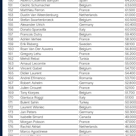
150
Alberto Cifuentes Barquin
Spain
64.200
151
Cedric Schumacher
Belgium
63.600
152
Matthieu Ferron
France
61.500
153
Dustin Van Weerdenburg
Netherlands
61.000
154
Stefan Swartenbroeck
Belgium
60.500
155
Alexander Ulrich
Germany
60.400
156
Donato Sparavilla
Italy
60.00
157
Francois Dutry
Belgium
59.400
158
Adrien Verhee
France
58.500
159
Erik Risberg
Sweden
58.100
160
Roan Van Der Auwera
Belgium
56.800
161
Gregory Lehu
France
56.200
162
Mehdi Rebai
Tunisia
55.600
163
Arnaud Lecomte
France
55.000
164
Vincent Gabel
Belgium
54.700
165
Didier Laurent
France
54.400
166
Andrei Efimenco
Romania
53.700
167
Robert Ashelm
Germany
52.800
168
Julien Crouzet
France
52.100
169
Tony Kiorpes
Belgium
51.700
170
Gianluca Roggi
Italy
51.100
171
Bulent Sahin
Turkey
50.900
172
Laurent Wisniec
Belgium
50.600
173
Jan Peters
Germany
50.300
174
Isabelle Simard
Canada
49.000
175
Morgan Poisson
France
47.000
176
Rachid Akhiat
Netherlands
46.800
177
Marco Agostinese
Belgium
46.500