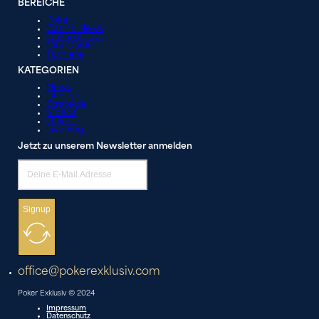
BEREICHE
Poker
Casino News
Online News
City Guide
Turniere
KATEGORIEN
News
Lifestyle
Strategie
Videos
Galerie
Liveblog
Jetzt zu unserem Newsletter anmelden
Signup
office@pokerexklusiv.com
Poker Exklusiv © 2024
Impressum
Datenschutz