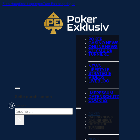
Zum Hauptinhalt springen
Zum Footer springen
POKER
CASINO NEWS
ONLINE NEWS
CITY GUIDE
TURNIERE
NEWS
LIFESTYLE
STRATEGIE
VIDEOS
LIVEBLOG
IMPRESSUM
Seite durchsuchen
DATENSCHUTZ
COOKIES
Suchen
POKER
×
CASINO NEWS
ONLINE NEWS
CITY GUIDE
TURNIERE
NEWS