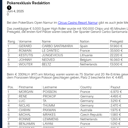
Pokerexklusiv Redaktion
Juni 4, 2025
0
Bei den PokerStars Open Namur im
Circus Casino Resort Namur
gibt es auch jede Me
Das zweitägige € 5.000 Super High Roller wurde mit 100.000 Chips und 45 Minuten Lev
Preisgeld, die ersten fünf Plätze waren bezahlt. Der Spanier Gerard Carbo Santamaria
Rang
Vorname
Name
Nation
Preisgeld
1
GERARD
CARBO SANTAMARIA
Spain
51.960 €
2
ROMAIN
LE DANTEC
France
33.500 €
3
KESTUTIS
JUNGEVICIUS
Lithuania
22.220 €
4
JOHNNY
NEDVED
Belgium
16.060 €
5
WOUTER
BELTZ
Netherlands
13.000 €
Beim € 330NLH (#17) am Montag waren waren es 75 Starter und 20 Re-Entries gewesen
dem Franzosen Morgan Poisson geschlagen geben, Platz 2 bescherte ihm € 4.495.
Pos.
Firstname
Lastname
Country
Payout
1
MORGAN
POISSON
France
6.970 €
2
RENE
PROKOP
Germany
4.495 €
3
LUC
TA
Germany
3.210 €
4
NICLAS
THUMM
Germany
2.470 €
5
CIARAN
PAXMAN
Australia
1.975 €
6
MICHAL
MRAKES
Czech Republic
1.580 €
7
RONNIE
LEMMENS
Netherlands
1.265 €
8
BENJAMIN
LAYANI
France
1.010 €