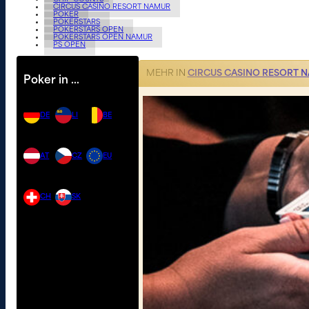
CIRCUS CASINO RESORT NAMUR
POKER
POKERSTARS
POKERSTARS OPEN
POKERSTARS OPEN NAMUR
PS OPEN
MEHR IN
CIRCUS CASINO RESORT 
Poker in …
DE
LI
BE
AT
CZ
EU
CH
SK