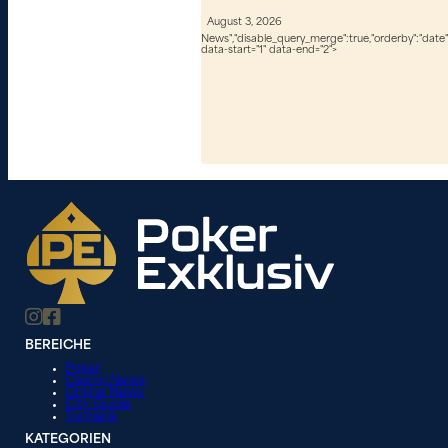
August 3, 2026
News","disable_query_merge":true,"orderby":"date","
data-start="1" data-end="2">
BEREICHE
Poker
Casino News
Online News
City Guide
Turniere
KATEGORIEN