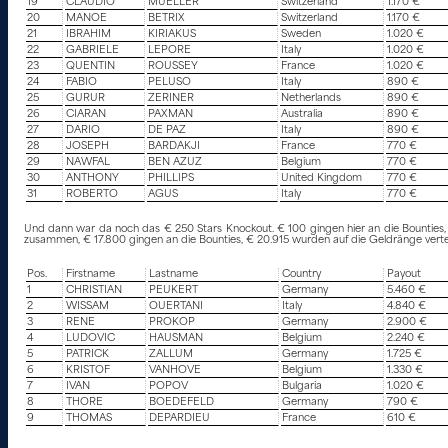
19
CLAUDIO
MUELLER
Switzerland
1.170 €
20
MANOE
BETRIX
Switzerland
1.170 €
21
IBRAHIM
KIRIAKUS
Sweden
1.020 €
22
GABRIELE
LEPORE
Italy
1.020 €
23
QUENTIN
ROUSSEY
France
1.020 €
24
FABIO
PELUSO
Italy
890 €
25
GURUR
ZERINER
Netherlands
890 €
26
CIARAN
PAXMAN
Australia
890 €
27
DARIO
DE PAZ
Italy
890 €
28
JOSEPH
BARDAKJI
France
770 €
29
NAWFAL
BEN AZUZ
Belgium
770 €
30
ANTHONY
PHILLIPS
United Kingdom
770 €
31
ROBERTO
AGUS
Italy
770 €
Und dann war da noch das € 250 Stars Knockout. € 100 gingen hier an die Bounties, a
zusammen, € 17.800 gingen an die Bounties, € 20.915 wurden auf die Geldränge verteilt.
Pos.
Firstname
Lastname
Country
Payout
1
CHRISTIAN
PEUKERT
Germany
5.460 €
2
WISSAM
OUERTANI
Italy
4.840 €
3
RENE
PROKOP
Germany
2.900 €
4
LUDOVIC
HAUSMAN
Belgium
2.240 €
5
PATRICK
ZALLUM
Germany
1.725 €
6
KRISTOF
VANHOVE
Belgium
1.330 €
7
IVAN
POPOV
Bulgaria
1.020 €
8
THORE
BOEDEFELD
Germany
790 €
9
THOMAS
DEPARDIEU
France
610 €