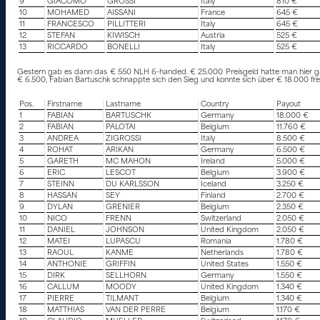
9
GIACOMO
GROSSI
Italy
810 €
10
MOHAMED
AISSANI
France
645 €
11
FRANCESCO
PILLITTERI
Italy
645 €
12
STEFAN
KIWISCH
Austria
525 €
13
RICCARDO
BONELLI
Italy
525 €
Gestern gab es dann das € 550 NLH 6-handed. € 25.000 Preisgeld hatte man hier garan
€ 6.500, Fabian Bartuschk schnappte sich den Sieg und konnte sich über € 18.000 fre
Pos.
Firstname
Lastname
Country
Payout
1
FABIAN
BARTUSCHK
Germany
18.000 €
2
FABIAN
PALOTAI
Belgium
11.760 €
3
ANDREA
ZIGROSSI
Italy
8.500 €
4
ROHAT
ARIKAN
Germany
6.500 €
5
GARETH
MC MAHON
Ireland
5.000 €
6
ERIC
LESCOT
Belgium
3.900 €
7
STEINN
DU KARLSSON
Iceland
3.250 €
8
HASSAN
SEY
Finland
2.700 €
9
DYLAN
GRENIER
Belgium
2.350 €
10
NICO
FRENN
Switzerland
2.050 €
11
DANIEL
JOHNSON
United Kingdom
2.050 €
12
MATEI
LUPASCU
Romania
1.780 €
13
RAOUL
KANME
Netherlands
1.780 €
14
ANTHONIE
GRIFFIN
United States
1.550 €
15
DIRK
SELLHORN
Germany
1.550 €
16
CALLUM
MOODY
United Kingdom
1.340 €
17
PIERRE
TILMANT
Belgium
1.340 €
18
MATTHIAS
VAN DER PERRE
Belgium
1.170 €