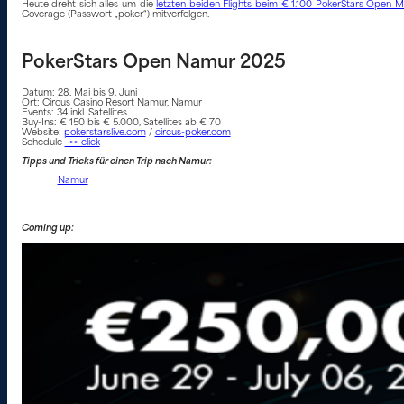
Heute dreht sich alles um die
letzten beiden Flights beim € 1.100 PokerStars Open 
Coverage (Passwort „poker“) mitverfolgen.
PokerStars Open Namur 2025
Datum: 28. Mai bis 9. Juni
Ort: Circus Casino Resort Namur, Namur
Events: 34 inkl. Satellites
Buy-Ins: € 150 bis € 5.000, Satellites ab € 70
Website:
pokerstarslive.com
/
circus-poker.com
Schedule
–>> click
Tipps und Tricks für einen Trip nach Namur:
Namur
Coming up: